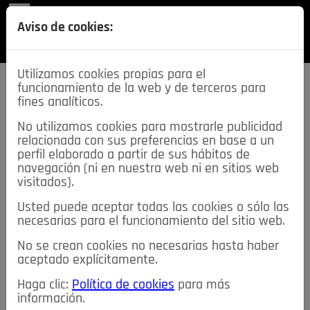
REVISTA
Aviso de cookies:
SECCIONES
Utilizamos cookies propias para el
funcionamiento de la web y de terceros para
fines analíticos.
No utilizamos cookies para mostrarle publicidad
relacionada con sus preferencias en base a un
descarga esta
perfil elaborado a partir de sus hábitos de
REVISTA
navegación (ni en nuestra web ni en sitios web
visitados).
Usted puede aceptar todas las cookies o sólo las
≡
NOTICIAS
necesarias para el funcionamiento del sitio web.
No se crean cookies no necesarias hasta haber
NOTICIAS
SERVICIOS DE INTERÉS
aceptado explícitamente.
TABLÓN DE ANUNCIOS
MIS ANUNCIOS
CONTACTO
Haga clic:
Política de cookies
para más
información.
NOSOTROS