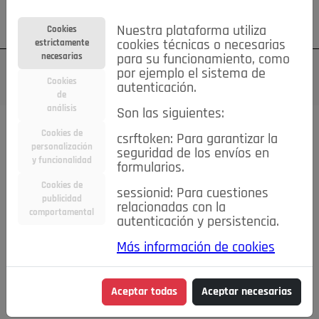
Su cuenta
Regístrese
¿Olvidó su contraseña?
Nuestra plataforma utiliza
Cookies
estrictamente
cookies técnicas o necesarias
necesarias
para su funcionamiento, como
por ejemplo el sistema de
Cookies
autenticación.
de
análisis
Son las siguientes:
Cookies de
csrftoken: Para garantizar la
TODAS
Deporte
Bicicletas
Deportes y Ocio
personalización
seguridad de los envíos en
y funcionalidad
formularios.
Empleo
Hogar
Electrodomésticos
Hogar y Jardín
Cookies de
sessionid: Para cuestiones
Inmobiliaria
Niños y Bebés
Construcción y Reformas
publicidad
relacionadas con la
comportamental
autenticación y persistencia.
Moda
Motor
Inmobiliaria
Accesorios
Ropa
Más información de cookies
Ocio
Coches
Motor y Accesorios
Motos
Otros
Cine, Libros y Música
Coleccionismo
Otros
Aceptar todas
Aceptar necesarias
Servicios
Tecnología
Empleo
Servicios