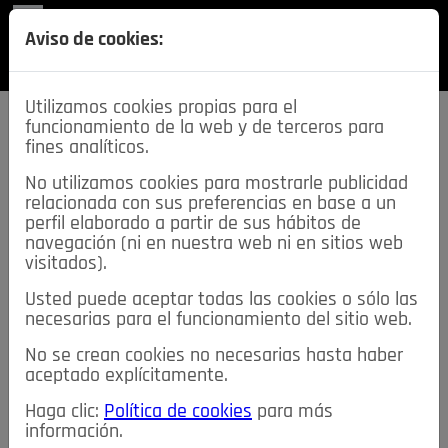
REVISTA
Aviso de cookies:
SECCIONES
Utilizamos cookies propias para el
funcionamiento de la web y de terceros para
fines analíticos.
No utilizamos cookies para mostrarle publicidad
relacionada con sus preferencias en base a un
descarga esta
perfil elaborado a partir de sus hábitos de
REVISTA
navegación (ni en nuestra web ni en sitios web
visitados).
Usted puede aceptar todas las cookies o sólo las
≡
NOTICIAS
necesarias para el funcionamiento del sitio web.
No se crean cookies no necesarias hasta haber
NOTICIAS
SERVICIOS DE INTERÉS
aceptado explícitamente.
TABLÓN DE ANUNCIOS
MIS ANUNCIOS
CONTACTO
Haga clic:
Política de cookies
para más
información.
NOSOTROS