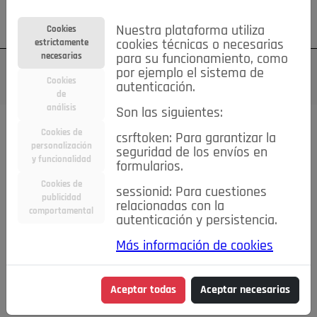
Su cuenta
Regístrese
¿Olvidó su contraseña?
Nuestra plataforma utiliza
Cookies
estrictamente
cookies técnicas o necesarias
necesarias
para su funcionamiento, como
por ejemplo el sistema de
Cookies
autenticación.
de
análisis
Son las siguientes:
Cookies de
csrftoken: Para garantizar la
TODAS
Deporte
Bicicletas
Deportes y Ocio
personalización
seguridad de los envíos en
y funcionalidad
formularios.
Empleo
Hogar
Electrodomésticos
Hogar y Jardín
Cookies de
sessionid: Para cuestiones
Inmobiliaria
Niños y Bebés
Construcción y Reformas
publicidad
relacionadas con la
comportamental
autenticación y persistencia.
Moda
Motor
Inmobiliaria
Accesorios
Ropa
Más información de cookies
Ocio
Coches
Motor y Accesorios
Motos
Otros
Cine, Libros y Música
Coleccionismo
Otros
Aceptar todas
Aceptar necesarias
Servicios
Tecnología
Empleo
Servicios