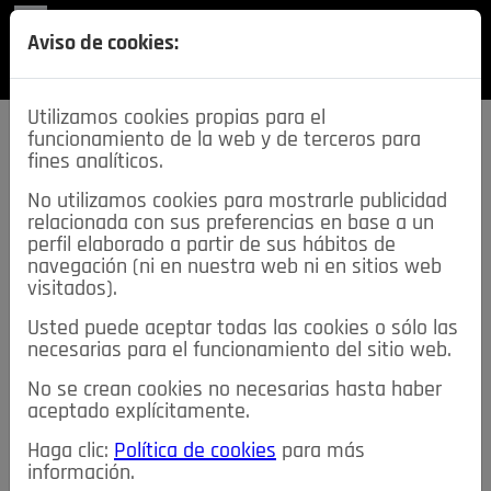
REVISTA
Aviso de cookies:
SECCIONES
Utilizamos cookies propias para el
funcionamiento de la web y de terceros para
fines analíticos.
No utilizamos cookies para mostrarle publicidad
relacionada con sus preferencias en base a un
descarga esta
perfil elaborado a partir de sus hábitos de
REVISTA
navegación (ni en nuestra web ni en sitios web
visitados).
Usted puede aceptar todas las cookies o sólo las
≡
NOTICIAS
necesarias para el funcionamiento del sitio web.
No se crean cookies no necesarias hasta haber
NOTICIAS
SERVICIOS DE INTERÉS
aceptado explícitamente.
TABLÓN DE ANUNCIOS
MIS ANUNCIOS
CONTACTO
Haga clic:
Política de cookies
para más
información.
NOSOTROS