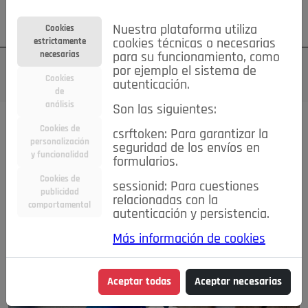
Su cuenta
Regístrese
¿Olvidó su contraseña?
Nuestra plataforma utiliza
Cookies
estrictamente
cookies técnicas o necesarias
necesarias
para su funcionamiento, como
por ejemplo el sistema de
Cookies
autenticación.
de
análisis
Son las siguientes:
Cookies de
Todas las noticias..
csrftoken: Para garantizar la
personalización
seguridad de los envíos en
y funcionalidad
formularios.
#TePrestoMisOjos
Caridad
Ciencia&Tecnología
Cookies de
Cultura
Deportes
Economía
Educación
sessionid: Para cuestiones
publicidad
relacionadas con la
Entretenimiento
España
Estilo de Vida
comportamental
autenticación y persistencia.
Internacional
Madrid
Opinión IN
Pozuelo de Alarcón
Pozuelo en imágenes
Salud
🔴 En Directo
Más información de cookies
Aceptar todas
Aceptar necesarias