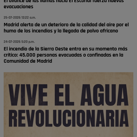
El avance de las llamas hacia El Escorial fuerza nuevas
🔴 EXCLUSIVA | El comisario de la …
evacuaciones
25-07-2026 12:22 a.m.
Madrid alerta de un deterioro de la calidad del aire por el
humo de los incendios y la llegada de polvo africano
24-07-2026 5:20 p.m.
El incendio de la Sierra Oeste entra en su momento más
crítico: 45.000 personas evacuadas o confinadas en la
Comunidad de Madrid