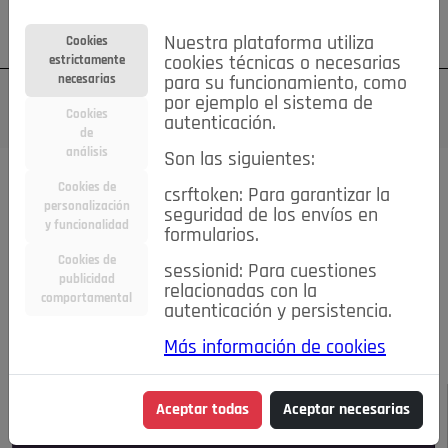
Su cuenta
Regístrese
¿Olvidó su contraseña?
Nuestra plataforma utiliza
Cookies
estrictamente
cookies técnicas o necesarias
necesarias
para su funcionamiento, como
por ejemplo el sistema de
Cookies
autenticación.
de
análisis
Son las siguientes:
Todas las noticias..
Cookies de
csrftoken: Para garantizar la
personalización
seguridad de los envíos en
#TePrestoMisOjos
Caridad
Ciencia&Tecnología
y funcionalidad
formularios.
Cultura
Deportes
Economía
Educación
Cookies de
Entretenimiento
España
Estilo de Vida
sessionid: Para cuestiones
publicidad
Internacional
Madrid
Opinión IN
Pozuelo de Alarcón
relacionadas con la
comportamental
autenticación y persistencia.
Pozuelo en imágenes
Salud
🔴 En Directo
Más información de cookies
JULIO-AGOSTO DE 2026
/
NOTICIAS
Aceptar todas
Aceptar necesarias
Escucha el audio de esta noticia: