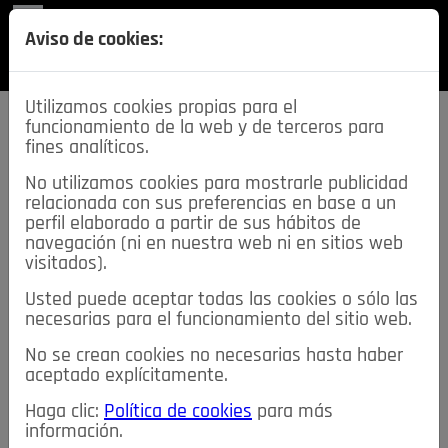
REVISTA
Aviso de cookies:
SECCIONES
Utilizamos cookies propias para el
funcionamiento de la web y de terceros para
fines analíticos.
No utilizamos cookies para mostrarle publicidad
relacionada con sus preferencias en base a un
descarga esta
perfil elaborado a partir de sus hábitos de
REVISTA
navegación (ni en nuestra web ni en sitios web
visitados).
Usted puede aceptar todas las cookies o sólo las
≡
NOTICIAS
necesarias para el funcionamiento del sitio web.
No se crean cookies no necesarias hasta haber
NOTICIAS
SERVICIOS DE INTERÉS
aceptado explícitamente.
TABLÓN DE ANUNCIOS
MIS ANUNCIOS
CONTACTO
Haga clic:
Política de cookies
para más
información.
NOSOTROS