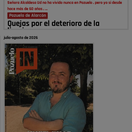
Señora Alcaldesa Ud no ha vivido nunca en Pozuelo , pero yo si desde
hace más de 60 años , …
Pozuelo de Alarcón
Quejas por el deterioro de la
limpieza …
julio-agosto de 2026
A ver si es posible que haya vivienda para familias con hijos y no
solamente jóvenes que no es tan …
Pozuelo de Alarcón
Pozuelo desbloquea
definitivamente Huerta Grande: las
obras …
Donde pueden inscribirse las personas empadronados en Pozuelo para
la vivienda asequible .
Pozuelo de Alarcón
Pozuelo desbloquea
definitivamente Huerta Grande: las
obras …