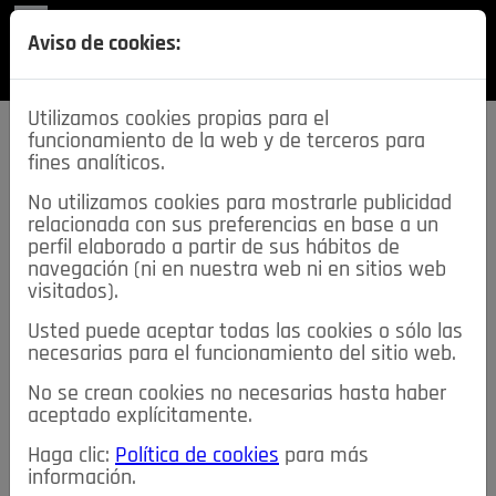
REVISTA
Aviso de cookies:
SECCIONES
Utilizamos cookies propias para el
funcionamiento de la web y de terceros para
fines analíticos.
No utilizamos cookies para mostrarle publicidad
relacionada con sus preferencias en base a un
descarga esta
perfil elaborado a partir de sus hábitos de
REVISTA
navegación (ni en nuestra web ni en sitios web
visitados).
Usted puede aceptar todas las cookies o sólo las
≡
NOTICIAS
necesarias para el funcionamiento del sitio web.
No se crean cookies no necesarias hasta haber
NOTICIAS
SERVICIOS DE INTERÉS
aceptado explícitamente.
TABLÓN DE ANUNCIOS
MIS ANUNCIOS
CONTACTO
Haga clic:
Política de cookies
para más
información.
NOSOTROS