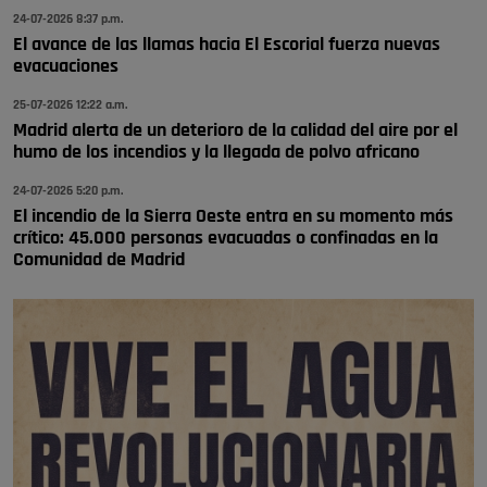
🔴 EXCLUSIVA | El comisario de la …
24-07-2026 8:37 p.m.
El avance de las llamas hacia El Escorial fuerza nuevas
Y ese quien es, apenas se ven patrullas en la estación, como si se van
evacuaciones
todos, no vamos a notar …
Pozuelo de Alarcón
25-07-2026 12:22 a.m.
🔴 EXCLUSIVA | El comisario de la …
Madrid alerta de un deterioro de la calidad del aire por el
humo de los incendios y la llegada de polvo africano
24-07-2026 5:20 p.m.
El incendio de la Sierra Oeste entra en su momento más
crítico: 45.000 personas evacuadas o confinadas en la
Comunidad de Madrid