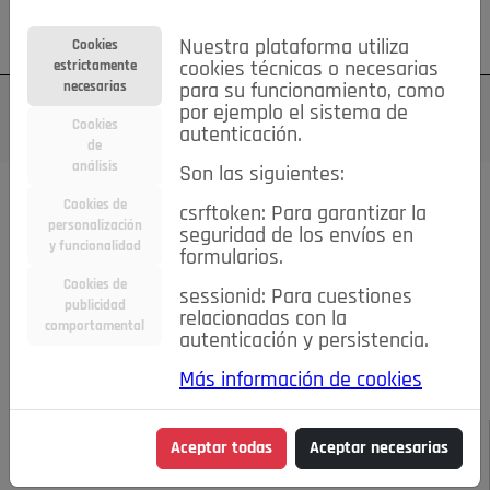
Su cuenta
Regístrese
¿Olvidó su contraseña?
Nuestra plataforma utiliza
Cookies
estrictamente
cookies técnicas o necesarias
necesarias
para su funcionamiento, como
por ejemplo el sistema de
Cookies
autenticación.
de
análisis
Son las siguientes:
Todas las noticias..
Cookies de
csrftoken: Para garantizar la
personalización
seguridad de los envíos en
#TePrestoMisOjos
Caridad
Ciencia&Tecnología
y funcionalidad
formularios.
Cultura
Deportes
Economía
Educación
Cookies de
Entretenimiento
España
Estilo de Vida
sessionid: Para cuestiones
publicidad
Internacional
Madrid
Opinión IN
Pozuelo de Alarcón
relacionadas con la
comportamental
autenticación y persistencia.
Pozuelo en imágenes
Salud
🔴 En Directo
Más información de cookies
JULIO-AGOSTO DE 2026
/
NOTICIAS
“LA NOCHENTERA
Aceptar todas
Aceptar necesarias