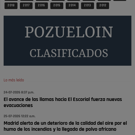
🔴 EXCLUSIVA | El comisario de la …
2 018
2 017
2 016
2 015
2 014
2 013
2 012
Y ese quien es, apenas se ven patrullas en la estación, como si se van
todos, no vamos a notar …
Pozuelo de Alarcón
🔴 EXCLUSIVA | El comisario de la …
A ver si llega alguno que de verdad le importe la seguridad de Pozuelo
Pozuelo de Alarcón
🔴 EXCLUSIVA | El comisario de la …
Lo más leído
Wayne Rooney era el comisario de pozuelo?
24-07-2026 8:37 p.m.
Pozuelo de Alarcón
El avance de las llamas hacia El Escorial fuerza nuevas
🔴 EXCLUSIVA | El comisario de la …
evacuaciones
25-07-2026 12:22 a.m.
Madrid alerta de un deterioro de la calidad del aire por el
humo de los incendios y la llegada de polvo africano