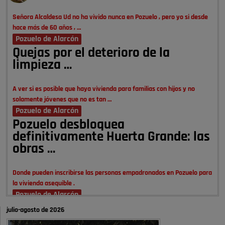
Señora Alcaldesa Ud no ha vivido nunca en Pozuelo , pero yo si desde
hace más de 60 años , …
Pozuelo de Alarcón
Quejas por el deterioro de la
limpieza …
A ver si es posible que haya vivienda para familias con hijos y no
solamente jóvenes que no es tan …
Pozuelo de Alarcón
Pozuelo desbloquea
definitivamente Huerta Grande: las
obras …
Donde pueden inscribirse las personas empadronados en Pozuelo para
la vivienda asequible .
Pozuelo de Alarcón
Pozuelo desbloquea
julio-agosto de 2026
definitivamente Huerta Grande: las