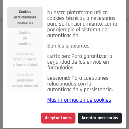
Su cuenta
Regístrese
¿Olvidó su contraseña?
Nuestra plataforma utiliza
Cookies
estrictamente
cookies técnicas o necesarias
necesarias
para su funcionamiento, como
por ejemplo el sistema de
Cookies
autenticación.
de
análisis
Son las siguientes:
Todas las noticias..
Cookies de
csrftoken: Para garantizar la
personalización
seguridad de los envíos en
#TePrestoMisOjos
Caridad
Ciencia&Tecnología
y funcionalidad
formularios.
Cultura
Deportes
Economía
Educación
Cookies de
Entretenimiento
España
Estilo de Vida
sessionid: Para cuestiones
publicidad
Internacional
Madrid
Opinión IN
Pozuelo de Alarcón
relacionadas con la
comportamental
autenticación y persistencia.
Pozuelo en imágenes
Salud
🔴 En Directo
Más información de cookies
JULIO-AGOSTO DE 2026
/
NOTICIAS
DOS HERIDOS POR
Aceptar todas
Aceptar necesarias