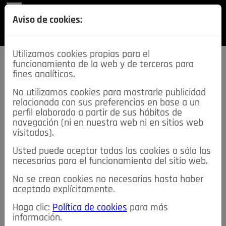
REVISTA
Aviso de cookies:
SECCIONES
Utilizamos cookies propias para el
funcionamiento de la web y de terceros para
fines analíticos.
No utilizamos cookies para mostrarle publicidad
relacionada con sus preferencias en base a un
descarga esta
perfil elaborado a partir de sus hábitos de
REVISTA
navegación (ni en nuestra web ni en sitios web
visitados).
Usted puede aceptar todas las cookies o sólo las
≡
NOTICIAS
necesarias para el funcionamiento del sitio web.
No se crean cookies no necesarias hasta haber
NOTICIAS
SERVICIOS DE INTERÉS
aceptado explícitamente.
TABLÓN DE ANUNCIOS
MIS ANUNCIOS
CONTACTO
Haga clic:
Política de cookies
para más
información.
NOSOTROS