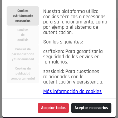
Su cuenta
Regístrese
¿Olvidó su contraseña?
Nuestra plataforma utiliza
Cookies
estrictamente
cookies técnicas o necesarias
necesarias
para su funcionamiento, como
por ejemplo el sistema de
Cookies
autenticación.
de
análisis
Son las siguientes:
Todas las noticias..
Cookies de
csrftoken: Para garantizar la
personalización
seguridad de los envíos en
#TePrestoMisOjos
Caridad
Ciencia&Tecnología
y funcionalidad
formularios.
Cultura
Deportes
Economía
Educación
Cookies de
Entretenimiento
España
Estilo de Vida
sessionid: Para cuestiones
publicidad
Internacional
Madrid
Opinión IN
Pozuelo de Alarcón
relacionadas con la
comportamental
autenticación y persistencia.
Pozuelo en imágenes
Salud
🔴 En Directo
Más información de cookies
JULIO-AGOSTO DE 2026
/
NOTICIAS
Aceptar todas
Aceptar necesarias
Escucha el audio de esta noticia: