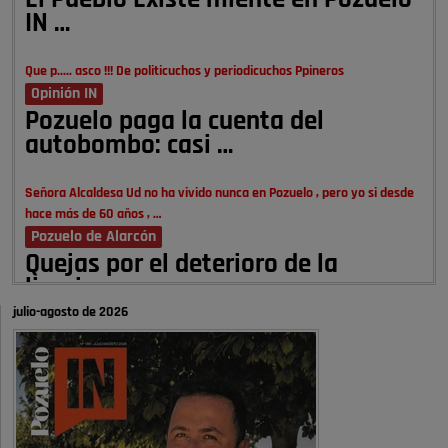
El Pueblo Existe miente en Pozuelo
IN …
Que p..... asco !!! De politicuchos y periodicuchos Ppineros
Opinión IN
Pozuelo paga la cuenta del
autobombo: casi …
Señora Alcaldesa Ud no ha vivido nunca en Pozuelo , pero yo si desde
hace más de 60 años , …
Pozuelo de Alarcón
Quejas por el deterioro de la
limpieza …
julio-agosto de 2026
A ver si es posible que haya vivienda para familias con hijos y no
solamente jóvenes que no es tan …
Pozuelo de Alarcón
Pozuelo desbloquea
definitivamente Huerta Grande: las