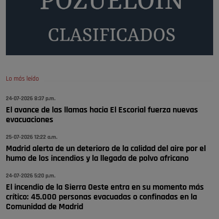
😆Durán menos qué un caramelo en la puerta de un colegio 🍬
Pozuelo de Alarcón
🔴 EXCLUSIVA | El comisario de la …
se va porke no tiene piscina 🤪🤪🤪
Pozuelo de Alarcón
Lo más leído
🔴 EXCLUSIVA | El comisario de la …
24-07-2026 8:37 p.m.
El avance de las llamas hacia El Escorial fuerza nuevas
Y ese quien es, apenas se ven patrullas en la estación, como si se van
evacuaciones
todos, no vamos a notar …
Pozuelo de Alarcón
25-07-2026 12:22 a.m.
🔴 EXCLUSIVA | El comisario de la …
Madrid alerta de un deterioro de la calidad del aire por el
humo de los incendios y la llegada de polvo africano
24-07-2026 5:20 p.m.
El incendio de la Sierra Oeste entra en su momento más
crítico: 45.000 personas evacuadas o confinadas en la
Comunidad de Madrid