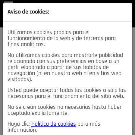
REVISTA
Aviso de cookies:
SECCIONES
Utilizamos cookies propias para el
funcionamiento de la web y de terceros para
fines analíticos.
No utilizamos cookies para mostrarle publicidad
relacionada con sus preferencias en base a un
descarga esta
perfil elaborado a partir de sus hábitos de
REVISTA
navegación (ni en nuestra web ni en sitios web
visitados).
Usted puede aceptar todas las cookies o sólo las
≡
NOTICIAS
necesarias para el funcionamiento del sitio web.
No se crean cookies no necesarias hasta haber
NOTICIAS
SERVICIOS DE INTERÉS
aceptado explícitamente.
TABLÓN DE ANUNCIOS
MIS ANUNCIOS
CONTACTO
Haga clic:
Política de cookies
para más
información.
NOSOTROS