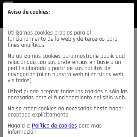
REVISTA
Aviso de cookies:
SECCIONES
Utilizamos cookies propias para el
funcionamiento de la web y de terceros para
fines analíticos.
No utilizamos cookies para mostrarle publicidad
relacionada con sus preferencias en base a un
descarga esta
perfil elaborado a partir de sus hábitos de
REVISTA
navegación (ni en nuestra web ni en sitios web
visitados).
Usted puede aceptar todas las cookies o sólo las
≡
NOTICIAS
necesarias para el funcionamiento del sitio web.
No se crean cookies no necesarias hasta haber
NOTICIAS
SERVICIOS DE INTERÉS
aceptado explícitamente.
TABLÓN DE ANUNCIOS
MIS ANUNCIOS
CONTACTO
Haga clic:
Política de cookies
para más
información.
NOSOTROS