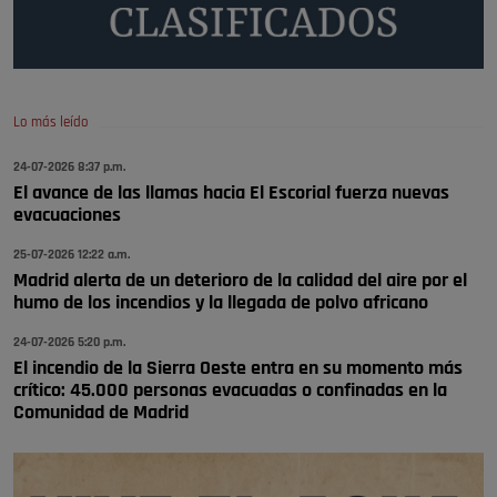
A ver si llega alguno que de verdad le importe la seguridad de Pozuelo
Pozuelo de Alarcón
🔴 EXCLUSIVA | El comisario de la …
Lo más leído
Wayne Rooney era el comisario de pozuelo?
24-07-2026 8:37 p.m.
Pozuelo de Alarcón
El avance de las llamas hacia El Escorial fuerza nuevas
🔴 EXCLUSIVA | El comisario de la …
evacuaciones
25-07-2026 12:22 a.m.
Madrid alerta de un deterioro de la calidad del aire por el
humo de los incendios y la llegada de polvo africano
24-07-2026 5:20 p.m.
El incendio de la Sierra Oeste entra en su momento más
crítico: 45.000 personas evacuadas o confinadas en la
Comunidad de Madrid