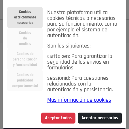
Su cuenta
Regístrese
¿Olvidó su contraseña?
Nuestra plataforma utiliza
Cookies
estrictamente
cookies técnicas o necesarias
necesarias
para su funcionamiento, como
por ejemplo el sistema de
Cookies
autenticación.
de
análisis
Son las siguientes:
Todas las noticias..
Cookies de
csrftoken: Para garantizar la
personalización
seguridad de los envíos en
#TePrestoMisOjos
Caridad
Ciencia&Tecnología
y funcionalidad
formularios.
Cultura
Deportes
Economía
Educación
Cookies de
Entretenimiento
España
Estilo de Vida
sessionid: Para cuestiones
publicidad
Internacional
Madrid
Opinión IN
Pozuelo de Alarcón
relacionadas con la
comportamental
autenticación y persistencia.
Pozuelo en imágenes
Salud
🔴 En Directo
Más información de cookies
JULIO-AGOSTO DE 2026
/
NOTICIAS
Aceptar todas
Aceptar necesarias
Escucha el audio de esta noticia: