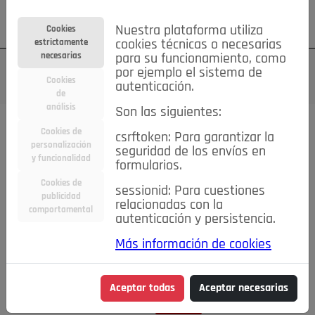
Su cuenta
Regístrese
¿Olvidó su contraseña?
Nuestra plataforma utiliza
Cookies
estrictamente
cookies técnicas o necesarias
necesarias
para su funcionamiento, como
por ejemplo el sistema de
Cookies
autenticación.
de
análisis
Son las siguientes:
Cookies de
csrftoken: Para garantizar la
TODAS
Deporte
Bicicletas
Deportes y Ocio
personalización
seguridad de los envíos en
y funcionalidad
formularios.
Empleo
Hogar
Electrodomésticos
Hogar y Jardín
Cookies de
sessionid: Para cuestiones
Inmobiliaria
Niños y Bebés
Construcción y Reformas
publicidad
relacionadas con la
comportamental
autenticación y persistencia.
Moda
Motor
Inmobiliaria
Accesorios
Ropa
Más información de cookies
Ocio
Coches
Motor y Accesorios
Motos
Otros
Cine, Libros y Música
Coleccionismo
Otros
Aceptar todas
Aceptar necesarias
Servicios
Tecnología
Empleo
Servicios