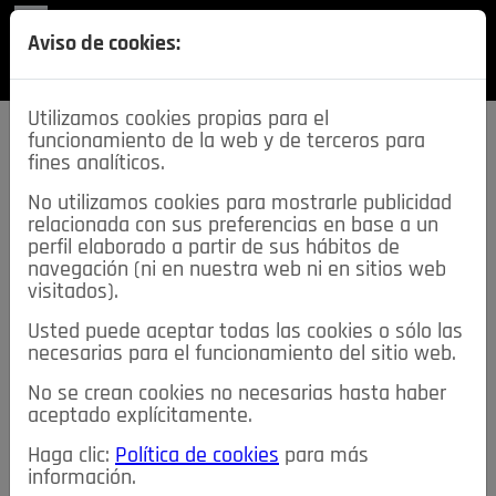
REVISTA
Aviso de cookies:
SECCIONES
Utilizamos cookies propias para el
funcionamiento de la web y de terceros para
fines analíticos.
No utilizamos cookies para mostrarle publicidad
relacionada con sus preferencias en base a un
descarga esta
perfil elaborado a partir de sus hábitos de
REVISTA
navegación (ni en nuestra web ni en sitios web
visitados).
Usted puede aceptar todas las cookies o sólo las
≡
NOTICIAS
necesarias para el funcionamiento del sitio web.
No se crean cookies no necesarias hasta haber
NOTICIAS
SERVICIOS DE INTERÉS
aceptado explícitamente.
TABLÓN DE ANUNCIOS
MIS ANUNCIOS
CONTACTO
Haga clic:
Política de cookies
para más
información.
NOSOTROS