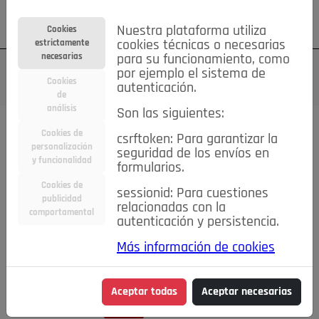
Su cuenta
Regístrese
¿Olvidó su contraseña?
Nuestra plataforma utiliza
Cookies
estrictamente
cookies técnicas o necesarias
necesarias
para su funcionamiento, como
por ejemplo el sistema de
Cookies
autenticación.
de
análisis
Son las siguientes:
Cookies de
csrftoken: Para garantizar la
TODAS
Deporte
Bicicletas
Deportes y Ocio
personalización
seguridad de los envíos en
y funcionalidad
formularios.
Empleo
Hogar
Electrodomésticos
Hogar y Jardín
Cookies de
sessionid: Para cuestiones
Inmobiliaria
Niños y Bebés
Construcción y Reformas
publicidad
relacionadas con la
comportamental
autenticación y persistencia.
Moda
Motor
Inmobiliaria
Accesorios
Ropa
Más información de cookies
Ocio
Coches
Motor y Accesorios
Motos
Otros
Cine, Libros y Música
Coleccionismo
Otros
Aceptar todas
Aceptar necesarias
Servicios
Tecnología
Empleo
Servicios