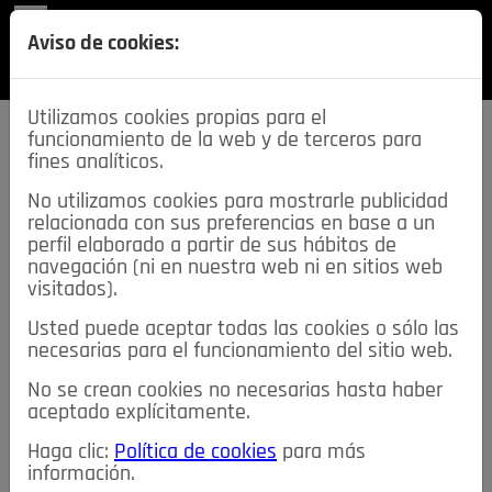
REVISTA
Aviso de cookies:
SECCIONES
Utilizamos cookies propias para el
funcionamiento de la web y de terceros para
fines analíticos.
No utilizamos cookies para mostrarle publicidad
relacionada con sus preferencias en base a un
descarga esta
perfil elaborado a partir de sus hábitos de
REVISTA
navegación (ni en nuestra web ni en sitios web
visitados).
Usted puede aceptar todas las cookies o sólo las
≡
NOTICIAS
necesarias para el funcionamiento del sitio web.
No se crean cookies no necesarias hasta haber
NOTICIAS
SERVICIOS DE INTERÉS
aceptado explícitamente.
TABLÓN DE ANUNCIOS
MIS ANUNCIOS
CONTACTO
Haga clic:
Política de cookies
para más
información.
NOSOTROS