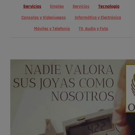
Servicios
Tecnología
Empleo
Servicios
Consolas y Videojuegos
Informática y Electrónica
Móviles y Telefonía
TV, Audio y Foto