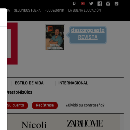
 RUBIA
SEGUNDOS FUERA
FOOD&DRINK
LA BUENA EDUCACIÓN
descarga esta
REVISTA
ESTILO DE VIDA
INTERNACIONAL
#TePrestoMisOjos
o
Su cuenta
Regístrese
¿Olvidó su contraseña?