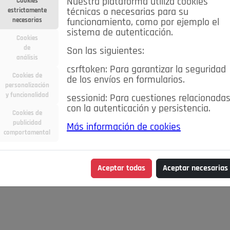
Nuestra plataforma utiliza cookies
Cookies
estrictamente
técnicas o necesarias para su
necesarias
funcionamiento, como por ejemplo el
sistema de autenticación.
Cookies
de
Son las siguientes:
análisis
csrftoken: Para garantizar la seguridad
Cookies de
de los envíos en formularios.
personalización
y funcionalidad
sessionid: Para cuestiones relacionada
con la autenticación y persistencia.
Cookies de
publicidad
Más información de cookies
comportamental
Aceptar todas
Aceptar necesarias