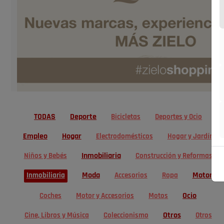
TODAS
Deporte
Bicicletas
Deportes y Ocio
Empleo
Hogar
Electrodomésticos
Hogar y Jardín
Inmobiliaria
Niños y Bebés
Construcción y Reformas
Moda
Motor
Inmobiliaria
Accesorios
Ropa
Ocio
Coches
Motor y Accesorios
Motos
Otros
Cine, Libros y Música
Coleccionismo
Otros