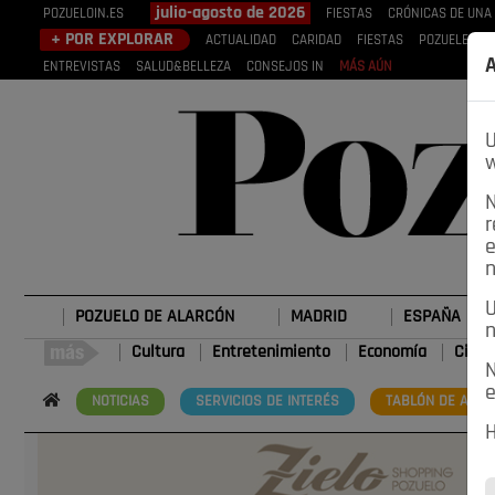
julio-agosto de 2026
POZUELOIN.ES
FIESTAS
CRÓNICAS DE UNA
+ POR EXPLORAR
ACTUALIDAD
CARIDAD
FIESTAS
POZUELEROS
A
ENTREVISTAS
SALUD&BELLEZA
CONSEJOS IN
MÁS AÚN
U
w
N
r
e
n
U
POZUELO DE ALARCÓN
MADRID
ESPAÑA
n
Cultura
Entretenimiento
Economía
Cienc
N
e
NOTICIAS
SERVICIOS DE INTERÉS
TABLÓN DE ANUN
H