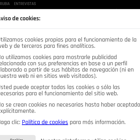
 RUBIA
ENTREVISTAS
LAS BUENAS MANERAS
LO QUE TE DIJE
SPLEEN DE POZUELO
CRÓNICAS DE UNA
viso de cookies:
tilizamos cookies propias para el funcionamiento de la
eb y de terceros para fines analíticos.
o utilizamos cookies para mostrarle publicidad
elacionada con sus preferencias en base a un perfil
laborado a partir de sus hábitos de navegación (ni en
uestra web ni en sitios web visitados).
sted puede aceptar todas las cookies o sólo las
DEPORTES
OPINIÓN IN
SALUD
🔴 EN DIRECTO
ecesarias para el funcionamiento del sitio web.
ia&Tecnología
Educación
Caridad
Pozuelo en imágenes
o se crean cookies no necesarias hasta haber aceptad
xplícitamente.
CIOS
MIS ANUNCIOS
CONTACTO
NOSOTROS
aga clic:
Política de cookies
para más información.