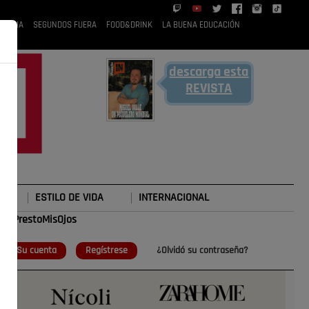
 RUBIA
SEGUNDOS FUERA
FOOD&DRINK
LA BUENA EDUCACIÓN
descarga esta
REVISTA
ESTILO DE VIDA
INTERNACIONAL
#TePrestoMisOjos
o
Su cuenta
Regístrese
¿Olvidó su contraseña?