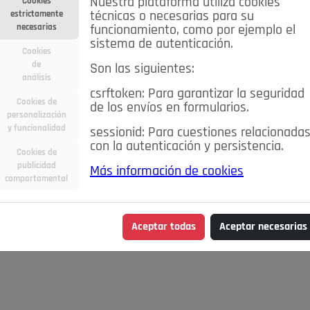
Nuestra plataforma utiliza cookies
Cookies
estrictamente
técnicas o necesarias para su
necesarias
funcionamiento, como por ejemplo el
sistema de autenticación.
Cookies
de
Son las siguientes:
análisis
csrftoken: Para garantizar la seguridad
Cookies de
de los envíos en formularios.
personalización
y funcionalidad
sessionid: Para cuestiones relacionada
con la autenticación y persistencia.
Cookies de
publicidad
Más información de cookies
comportamental
Aceptar todas
Aceptar necesarias