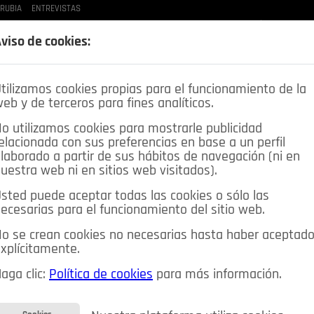
 RUBIA
ENTREVISTAS
LAS BUENAS MANERAS
LO QUE TE DIJE
SPLEEN DE POZUELO
CRÓNICAS DE UNA
viso de cookies:
tilizamos cookies propias para el funcionamiento de la
eb y de terceros para fines analíticos.
o utilizamos cookies para mostrarle publicidad
elacionada con sus preferencias en base a un perfil
laborado a partir de sus hábitos de navegación (ni en
uestra web ni en sitios web visitados).
sted puede aceptar todas las cookies o sólo las
DEPORTES
OPINIÓN IN
SALUD
🔴 EN DIRECTO
ecesarias para el funcionamiento del sitio web.
ia&Tecnología
Educación
Caridad
Pozuelo en imágenes
o se crean cookies no necesarias hasta haber aceptad
xplícitamente.
CIOS
MIS ANUNCIOS
CONTACTO
NOSOTROS
aga clic:
Política de cookies
para más información.