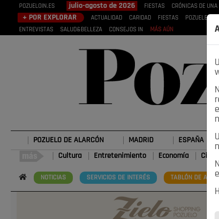
julio-agosto de 2026
POZUELOIN.ES
FIESTAS
CRÓNICAS DE UNA
+ POR EXPLORAR
ACTUALIDAD
CARIDAD
FIESTAS
POZUELEROS
A
ENTREVISTAS
SALUD&BELLEZA
CONSEJOS IN
MÁS AÚN
U
w
N
r
e
n
U
POZUELO DE ALARCÓN
MADRID
ESPAÑA
n
Cultura
Entretenimiento
Economía
Cienc
N
e
NOTICIAS
SERVICIOS DE INTERÉS
TABLÓN DE ANUN
H