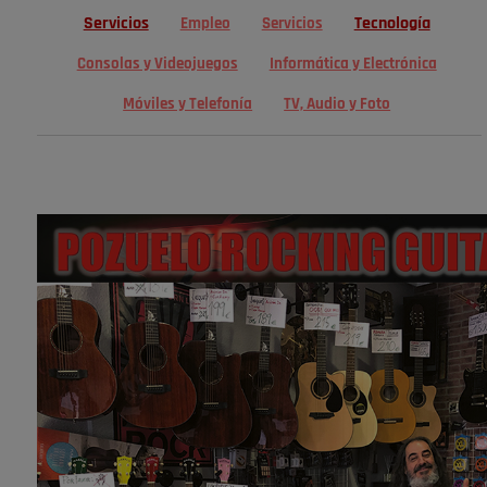
Servicios
Tecnología
Empleo
Servicios
Consolas y Videojuegos
Informática y Electrónica
Móviles y Telefonía
TV, Audio y Foto