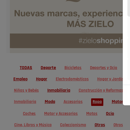
TODAS
Deporte
Bicicletas
Deportes y Ocio
Empleo
Hogar
Electrodomésticos
Hogar y Jardín
Inmobiliaria
Niños y Bebés
Construcción y Reformas
Moda
Motor
Inmobiliaria
Accesorios
Ropa
Ocio
Coches
Motor y Accesorios
Motos
Otros
Cine, Libros y Música
Coleccionismo
Otros