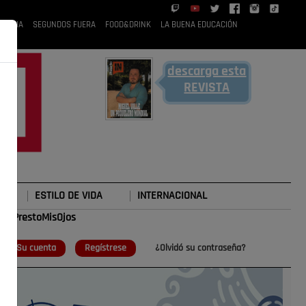
 RUBIA
SEGUNDOS FUERA
FOOD&DRINK
LA BUENA EDUCACIÓN
descarga esta
REVISTA
ESTILO DE VIDA
INTERNACIONAL
#TePrestoMisOjos
o
Su cuenta
Regístrese
¿Olvidó su contraseña?