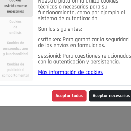
Nuestra plataforma utiliza cookies
Cookies
estrictamente
técnicas o necesarias para su
necesarias
funcionamiento, como por ejemplo el
sistema de autenticación.
Cookies
de
Son las siguientes:
análisis
csrftoken: Para garantizar la seguridad
Cookies de
de los envíos en formularios.
personalización
y funcionalidad
sessionid: Para cuestiones relacionada
con la autenticación y persistencia.
Cookies de
publicidad
Más información de cookies
comportamental
Aceptar todas
Aceptar necesarias