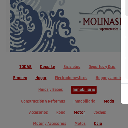
TODAS
Deporte
Bicicletas
Deportes y Ocio
Empleo
Hogar
Electrodomésticos
Hogar y Jardín
Inmobiliaria
Niños y Bebés
Moda
Construcción y Reformas
Inmobiliaria
Motor
Accesorios
Ropa
Coches
Ocio
Motor y Accesorios
Motos