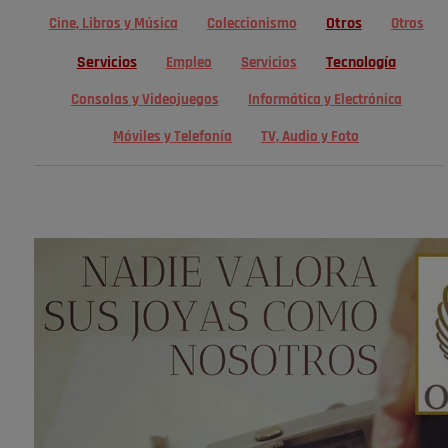
Otros
Cine, Libros y Música
Coleccionismo
Otros
Servicios
Tecnología
Empleo
Servicios
Consolas y Videojuegos
Informática y Electrónica
Móviles y Telefonía
TV, Audio y Foto