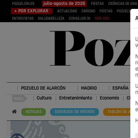
julio-agosto de 2026
POZUELOIN.ES
FIESTAS
CRÓNICAS DE UNA
+ POR EXPLORAR
ACTUALIDAD
CARIDAD
FIESTAS
POZUELEROS
A
ENTREVISTAS
SALUD&BELLEZA
CONSEJOS IN
MÁS AÚN
U
w
N
r
e
n
U
POZUELO DE ALARCÓN
MADRID
ESPAÑA
n
Cultura
Entretenimiento
Economía
Cienc
N
e
NOTICIAS
SERVICIOS DE INTERÉS
TABLÓN DE ANUN
H