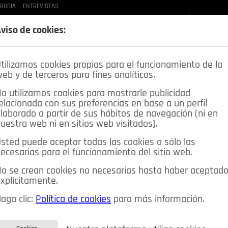
 RUBIA
ENTREVISTAS
LAS BUENAS MANERAS
LO QUE TE DIJE
SPLEEN DE POZUELO
CRÓNICAS DE UNA
viso de cookies:
tilizamos cookies propias para el funcionamiento de la
eb y de terceros para fines analíticos.
o utilizamos cookies para mostrarle publicidad
elacionada con sus preferencias en base a un perfil
laborado a partir de sus hábitos de navegación (ni en
uestra web ni en sitios web visitados).
sted puede aceptar todas las cookies o sólo las
DEPORTES
OPINIÓN IN
SALUD
🔴 EN DIRECTO
ecesarias para el funcionamiento del sitio web.
ia&Tecnología
Educación
Caridad
Pozuelo en imágenes
o se crean cookies no necesarias hasta haber aceptad
xplícitamente.
CIOS
MIS ANUNCIOS
CONTACTO
NOSOTROS
aga clic:
Política de cookies
para más información.