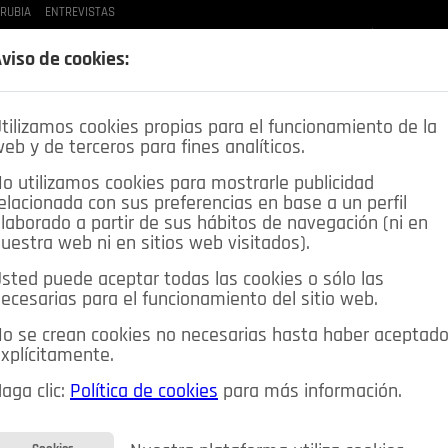
 RUBIA
ENTREVISTAS
LAS BUENAS MANERAS
LO QUE TE DIJE
SPLEEN DE POZUELO
CRÓNICAS DE UNA
viso de cookies:
tilizamos cookies propias para el funcionamiento de la
eb y de terceros para fines analíticos.
o utilizamos cookies para mostrarle publicidad
elacionada con sus preferencias en base a un perfil
laborado a partir de sus hábitos de navegación (ni en
uestra web ni en sitios web visitados).
sted puede aceptar todas las cookies o sólo las
DEPORTES
OPINIÓN IN
SALUD
🔴 EN DIRECTO
ecesarias para el funcionamiento del sitio web.
ia&Tecnología
Educación
Caridad
Pozuelo en imágenes
o se crean cookies no necesarias hasta haber aceptad
xplícitamente.
CIOS
MIS ANUNCIOS
CONTACTO
NOSOTROS
aga clic:
Política de cookies
para más información.