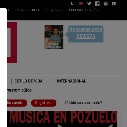
 RUBIA
SEGUNDOS FUERA
FOOD&DRINK
LA BUENA EDUCACIÓN
descarga esta
REVISTA
ESTILO DE VIDA
INTERNACIONAL
#TePrestoMisOjos
o
Su cuenta
Regístrese
¿Olvidó su contraseña?