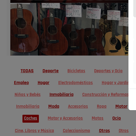
TODAS
Deporte
Bicicletas
Deportes y Ocio
Empleo
Hogar
Electrodomésticos
Hogar y Jardín
Inmobiliaria
Niños y Bebés
Construcción y Reformas
Moda
Motor
Inmobiliaria
Accesorios
Ropa
Ocio
Coches
Motor y Accesorios
Motos
Otros
Cine, Libros y Música
Coleccionismo
Otros