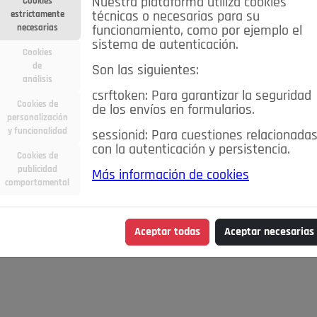
Nuestra plataforma utiliza cookies
Cookies
estrictamente
técnicas o necesarias para su
necesarias
funcionamiento, como por ejemplo el
sistema de autenticación.
Cookies
de
Son las siguientes:
análisis
csrftoken: Para garantizar la seguridad
Cookies de
de los envíos en formularios.
personalización
y funcionalidad
sessionid: Para cuestiones relacionada
con la autenticación y persistencia.
Cookies de
publicidad
Más información de cookies
comportamental
Aceptar todas
Aceptar necesarias