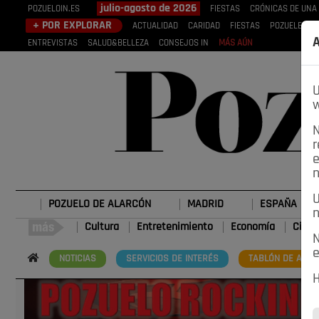
julio-agosto de 2026
POZUELOIN.ES
FIESTAS
CRÓNICAS DE UNA
+ POR EXPLORAR
ACTUALIDAD
CARIDAD
FIESTAS
POZUELEROS
A
ENTREVISTAS
SALUD&BELLEZA
CONSEJOS IN
MÁS AÚN
U
w
N
r
e
n
U
POZUELO DE ALARCÓN
MADRID
ESPAÑA
n
Cultura
Entretenimiento
Economía
Cienc
N
e
NOTICIAS
SERVICIOS DE INTERÉS
TABLÓN DE ANUN
H