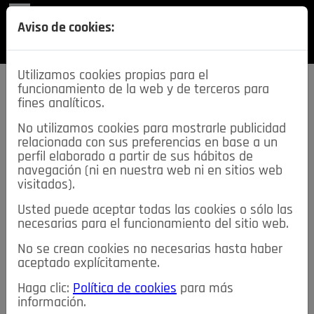
REVISTA
Aviso de cookies:
SECCIONES
Utilizamos cookies propias para el
funcionamiento de la web y de terceros para
fines analíticos.
No utilizamos cookies para mostrarle publicidad
relacionada con sus preferencias en base a un
descarga esta
perfil elaborado a partir de sus hábitos de
REVISTA
navegación (ni en nuestra web ni en sitios web
visitados).
Usted puede aceptar todas las cookies o sólo las
≡
NOTICIAS
necesarias para el funcionamiento del sitio web.
No se crean cookies no necesarias hasta haber
NOTICIAS
SERVICIOS DE INTERÉS
aceptado explícitamente.
TABLÓN DE ANUNCIOS
MIS ANUNCIOS
CONTACTO
Haga clic:
Política de cookies
para más
información.
NOSOTROS