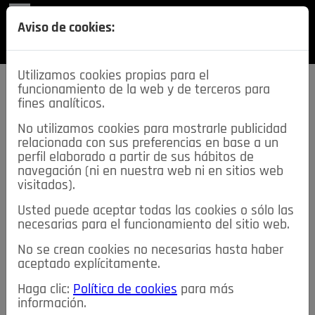
REVISTA
Aviso de cookies:
SECCIONES
Utilizamos cookies propias para el
funcionamiento de la web y de terceros para
fines analíticos.
No utilizamos cookies para mostrarle publicidad
relacionada con sus preferencias en base a un
descarga esta
perfil elaborado a partir de sus hábitos de
REVISTA
navegación (ni en nuestra web ni en sitios web
visitados).
Usted puede aceptar todas las cookies o sólo las
≡
NOTICIAS
necesarias para el funcionamiento del sitio web.
No se crean cookies no necesarias hasta haber
NOTICIAS
SERVICIOS DE INTERÉS
aceptado explícitamente.
TABLÓN DE ANUNCIOS
MIS ANUNCIOS
CONTACTO
Haga clic:
Política de cookies
para más
información.
NOSOTROS