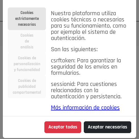
Su cuenta
Regístrese
¿Olvidó su contraseña?
Nuestra plataforma utiliza
Cookies
estrictamente
cookies técnicas o necesarias
necesarias
para su funcionamiento, como
por ejemplo el sistema de
Cookies
autenticación.
de
análisis
Son las siguientes:
Cookies de
csrftoken: Para garantizar la
TODAS
Deporte
Bicicletas
Deportes y Ocio
personalización
seguridad de los envíos en
y funcionalidad
formularios.
Empleo
Hogar
Electrodomésticos
Hogar y Jardín
Cookies de
sessionid: Para cuestiones
Inmobiliaria
Niños y Bebés
Construcción y Reformas
publicidad
relacionadas con la
comportamental
autenticación y persistencia.
Moda
Motor
Inmobiliaria
Accesorios
Ropa
Más información de cookies
Ocio
Coches
Motor y Accesorios
Motos
Otros
Cine, Libros y Música
Coleccionismo
Otros
Aceptar todas
Aceptar necesarias
Servicios
Tecnología
Empleo
Servicios