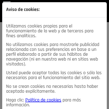
REVISTA
Aviso de cookies:
SECCIONES
Utilizamos cookies propias para el
funcionamiento de la web y de terceros para
fines analíticos.
No utilizamos cookies para mostrarle publicidad
relacionada con sus preferencias en base a un
descarga esta
perfil elaborado a partir de sus hábitos de
REVISTA
navegación (ni en nuestra web ni en sitios web
visitados).
Usted puede aceptar todas las cookies o sólo las
≡
NOTICIAS
necesarias para el funcionamiento del sitio web.
No se crean cookies no necesarias hasta haber
NOTICIAS
SERVICIOS DE INTERÉS
aceptado explícitamente.
TABLÓN DE ANUNCIOS
MIS ANUNCIOS
CONTACTO
Haga clic:
Política de cookies
para más
información.
NOSOTROS