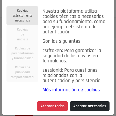
Su cuenta
Regístrese
¿Olvidó su contraseña?
Nuestra plataforma utiliza
Cookies
estrictamente
cookies técnicas o necesarias
necesarias
para su funcionamiento, como
por ejemplo el sistema de
Cookies
autenticación.
de
análisis
Son las siguientes:
Cookies de
csrftoken: Para garantizar la
TODAS
Deporte
Bicicletas
Deportes y Ocio
personalización
seguridad de los envíos en
y funcionalidad
formularios.
Empleo
Hogar
Electrodomésticos
Hogar y Jardín
Cookies de
sessionid: Para cuestiones
Inmobiliaria
Niños y Bebés
Construcción y Reformas
publicidad
relacionadas con la
comportamental
autenticación y persistencia.
Moda
Motor
Inmobiliaria
Accesorios
Ropa
Más información de cookies
Ocio
Coches
Motor y Accesorios
Motos
Otros
Cine, Libros y Música
Coleccionismo
Otros
Aceptar todas
Aceptar necesarias
Servicios
Tecnología
Empleo
Servicios