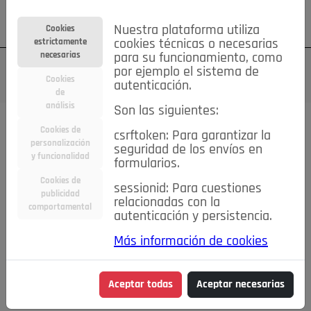
Su cuenta
Regístrese
¿Olvidó su contraseña?
Nuestra plataforma utiliza
Cookies
estrictamente
cookies técnicas o necesarias
necesarias
para su funcionamiento, como
por ejemplo el sistema de
Cookies
autenticación.
de
análisis
Son las siguientes:
Cookies de
csrftoken: Para garantizar la
TODAS
Deporte
Bicicletas
Deportes y Ocio
personalización
seguridad de los envíos en
y funcionalidad
formularios.
Empleo
Hogar
Electrodomésticos
Hogar y Jardín
Cookies de
sessionid: Para cuestiones
publicidad
Inmobiliaria
Niños y Bebés
Construcción y Reformas
relacionadas con la
comportamental
autenticación y persistencia.
Moda
Motor
Inmobiliaria
Accesorios
Ropa
Más información de cookies
Ocio
Coches
Motor y Accesorios
Motos
Otros
Cine, Libros y Música
Coleccionismo
Otros
Aceptar todas
Aceptar necesarias
Servicios
Tecnología
Empleo
Servicios