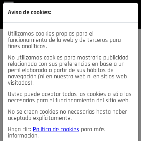
REVISTA
Aviso de cookies:
SECCIONES
Utilizamos cookies propias para el
funcionamiento de la web y de terceros para
fines analíticos.
No utilizamos cookies para mostrarle publicidad
relacionada con sus preferencias en base a un
descarga esta
perfil elaborado a partir de sus hábitos de
REVISTA
navegación (ni en nuestra web ni en sitios web
visitados).
Usted puede aceptar todas las cookies o sólo las
≡
NOTICIAS
necesarias para el funcionamiento del sitio web.
No se crean cookies no necesarias hasta haber
NOTICIAS
SERVICIOS DE INTERÉS
aceptado explícitamente.
TABLÓN DE ANUNCIOS
MIS ANUNCIOS
CONTACTO
Haga clic:
Política de cookies
para más
información.
NOSOTROS