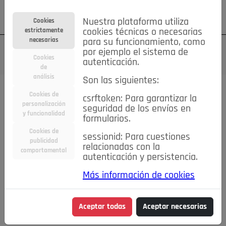
Su cuenta
Regístrese
¿Olvidó su contraseña?
Nuestra plataforma utiliza
Cookies
estrictamente
cookies técnicas o necesarias
necesarias
para su funcionamiento, como
por ejemplo el sistema de
Cookies
autenticación.
de
análisis
Son las siguientes:
Cookies de
csrftoken: Para garantizar la
TODAS
Deporte
Bicicletas
Deportes y Ocio
personalización
seguridad de los envíos en
y funcionalidad
formularios.
Empleo
Hogar
Electrodomésticos
Hogar y Jardín
Cookies de
sessionid: Para cuestiones
Inmobiliaria
Niños y Bebés
Construcción y Reformas
publicidad
relacionadas con la
comportamental
autenticación y persistencia.
Moda
Motor
Inmobiliaria
Accesorios
Ropa
Más información de cookies
Ocio
Coches
Motor y Accesorios
Motos
Otros
Cine, Libros y Música
Coleccionismo
Otros
Aceptar todas
Aceptar necesarias
Servicios
Tecnología
Empleo
Servicios