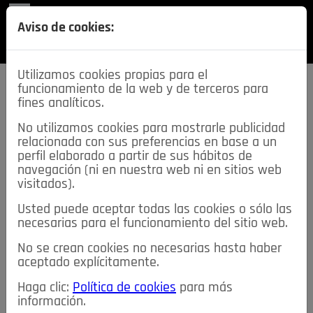
REVISTA
Aviso de cookies:
SECCIONES
Utilizamos cookies propias para el
funcionamiento de la web y de terceros para
fines analíticos.
No utilizamos cookies para mostrarle publicidad
relacionada con sus preferencias en base a un
descarga esta
perfil elaborado a partir de sus hábitos de
REVISTA
navegación (ni en nuestra web ni en sitios web
visitados).
Usted puede aceptar todas las cookies o sólo las
≡
NOTICIAS
necesarias para el funcionamiento del sitio web.
No se crean cookies no necesarias hasta haber
NOTICIAS
SERVICIOS DE INTERÉS
aceptado explícitamente.
TABLÓN DE ANUNCIOS
MIS ANUNCIOS
CONTACTO
Haga clic:
Política de cookies
para más
información.
NOSOTROS