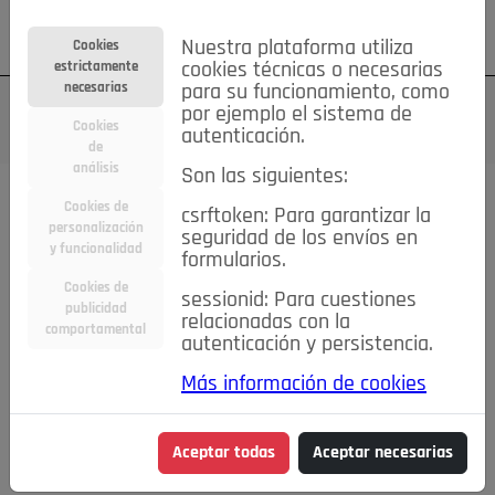
Su cuenta
Regístrese
¿Olvidó su contraseña?
Nuestra plataforma utiliza
Cookies
estrictamente
cookies técnicas o necesarias
necesarias
para su funcionamiento, como
por ejemplo el sistema de
Cookies
autenticación.
de
análisis
Son las siguientes:
Cookies de
csrftoken: Para garantizar la
TODAS
Deporte
Bicicletas
Deportes y Ocio
personalización
seguridad de los envíos en
y funcionalidad
formularios.
Empleo
Hogar
Electrodomésticos
Hogar y Jardín
Cookies de
sessionid: Para cuestiones
Inmobiliaria
Niños y Bebés
Construcción y Reformas
publicidad
relacionadas con la
comportamental
autenticación y persistencia.
Moda
Motor
Inmobiliaria
Accesorios
Ropa
Más información de cookies
Ocio
Coches
Motor y Accesorios
Motos
Otros
Cine, Libros y Música
Coleccionismo
Otros
Aceptar todas
Aceptar necesarias
Servicios
Tecnología
Empleo
Servicios