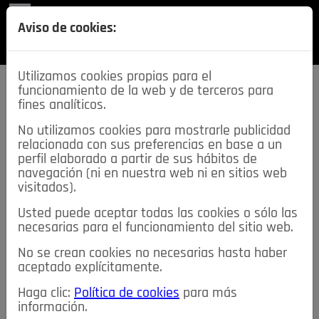
REVISTA
Aviso de cookies:
SECCIONES
Utilizamos cookies propias para el
funcionamiento de la web y de terceros para
fines analíticos.
No utilizamos cookies para mostrarle publicidad
relacionada con sus preferencias en base a un
descarga esta
perfil elaborado a partir de sus hábitos de
REVISTA
navegación (ni en nuestra web ni en sitios web
visitados).
Usted puede aceptar todas las cookies o sólo las
≡
NOTICIAS
necesarias para el funcionamiento del sitio web.
No se crean cookies no necesarias hasta haber
NOTICIAS
SERVICIOS DE INTERÉS
aceptado explícitamente.
TABLÓN DE ANUNCIOS
MIS ANUNCIOS
CONTACTO
Haga clic:
Política de cookies
para más
información.
NOSOTROS