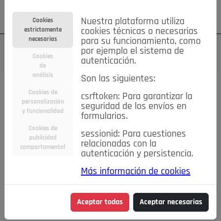
Su cuenta
Regístrese
¿Olvidó su contraseña?
Nuestra plataforma utiliza
Cookies
estrictamente
cookies técnicas o necesarias
necesarias
para su funcionamiento, como
por ejemplo el sistema de
Cookies
autenticación.
de
análisis
Son las siguientes:
Cookies de
csrftoken: Para garantizar la
TODAS
Deporte
Bicicletas
Deportes y Ocio
personalización
seguridad de los envíos en
y funcionalidad
formularios.
Empleo
Hogar
Electrodomésticos
Hogar y Jardín
Cookies de
sessionid: Para cuestiones
Inmobiliaria
Niños y Bebés
Construcción y Reformas
publicidad
relacionadas con la
comportamental
autenticación y persistencia.
Moda
Motor
Inmobiliaria
Accesorios
Ropa
Más información de cookies
Ocio
Coches
Motor y Accesorios
Motos
Otros
Cine, Libros y Música
Coleccionismo
Otros
Aceptar todas
Aceptar necesarias
Servicios
Tecnología
Empleo
Servicios