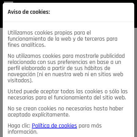
REVISTA
Aviso de cookies:
SECCIONES
Utilizamos cookies propias para el
funcionamiento de la web y de terceros para
fines analíticos.
No utilizamos cookies para mostrarle publicidad
relacionada con sus preferencias en base a un
descarga esta
perfil elaborado a partir de sus hábitos de
REVISTA
navegación (ni en nuestra web ni en sitios web
visitados).
Usted puede aceptar todas las cookies o sólo las
≡
NOTICIAS
necesarias para el funcionamiento del sitio web.
No se crean cookies no necesarias hasta haber
NOTICIAS
SERVICIOS DE INTERÉS
aceptado explícitamente.
TABLÓN DE ANUNCIOS
MIS ANUNCIOS
CONTACTO
Haga clic:
Política de cookies
para más
información.
NOSOTROS