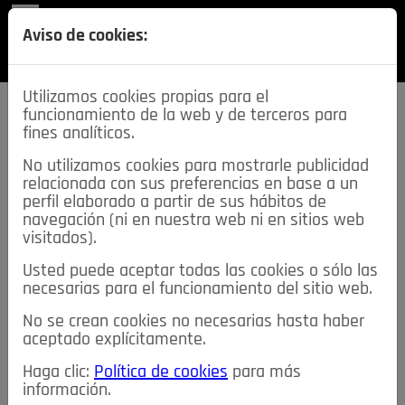
REVISTA
Aviso de cookies:
SECCIONES
Utilizamos cookies propias para el
funcionamiento de la web y de terceros para
fines analíticos.
No utilizamos cookies para mostrarle publicidad
relacionada con sus preferencias en base a un
descarga esta
perfil elaborado a partir de sus hábitos de
REVISTA
navegación (ni en nuestra web ni en sitios web
visitados).
Usted puede aceptar todas las cookies o sólo las
≡
NOTICIAS
necesarias para el funcionamiento del sitio web.
No se crean cookies no necesarias hasta haber
NOTICIAS
SERVICIOS DE INTERÉS
aceptado explícitamente.
TABLÓN DE ANUNCIOS
MIS ANUNCIOS
CONTACTO
Haga clic:
Política de cookies
para más
información.
NOSOTROS