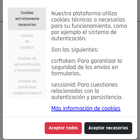
Su cuenta
Regístrese
¿Olvidó su contraseña?
Nuestra plataforma utiliza
Cookies
estrictamente
cookies técnicas o necesarias
necesarias
para su funcionamiento, como
por ejemplo el sistema de
Cookies
autenticación.
de
análisis
Son las siguientes:
Cookies de
csrftoken: Para garantizar la
TODAS
Deporte
Bicicletas
Deportes y Ocio
personalización
seguridad de los envíos en
y funcionalidad
formularios.
Empleo
Hogar
Electrodomésticos
Hogar y Jardín
Cookies de
sessionid: Para cuestiones
Inmobiliaria
Niños y Bebés
Construcción y Reformas
publicidad
relacionadas con la
comportamental
autenticación y persistencia.
Moda
Motor
Inmobiliaria
Accesorios
Ropa
Más información de cookies
Ocio
Coches
Motor y Accesorios
Motos
Otros
Cine, Libros y Música
Coleccionismo
Otros
Aceptar todas
Aceptar necesarias
Servicios
Tecnología
Empleo
Servicios