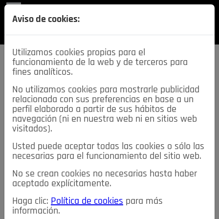
REVISTA
Aviso de cookies:
SECCIONES
Utilizamos cookies propias para el
funcionamiento de la web y de terceros para
fines analíticos.
No utilizamos cookies para mostrarle publicidad
relacionada con sus preferencias en base a un
descarga esta
perfil elaborado a partir de sus hábitos de
REVISTA
navegación (ni en nuestra web ni en sitios web
visitados).
Usted puede aceptar todas las cookies o sólo las
≡
NOTICIAS
necesarias para el funcionamiento del sitio web.
No se crean cookies no necesarias hasta haber
NOTICIAS
SERVICIOS DE INTERÉS
aceptado explícitamente.
TABLÓN DE ANUNCIOS
MIS ANUNCIOS
CONTACTO
Haga clic:
Política de cookies
para más
información.
NOSOTROS