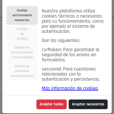
Su cuenta
Regístrese
¿Olvidó su contraseña?
Nuestra plataforma utiliza
Cookies
estrictamente
cookies técnicas o necesarias
necesarias
para su funcionamiento, como
por ejemplo el sistema de
Cookies
autenticación.
de
análisis
Son las siguientes:
Cookies de
csrftoken: Para garantizar la
TODAS
Deporte
Bicicletas
Deportes y Ocio
personalización
seguridad de los envíos en
y funcionalidad
formularios.
Empleo
Hogar
Electrodomésticos
Hogar y Jardín
Cookies de
sessionid: Para cuestiones
Inmobiliaria
Niños y Bebés
Construcción y Reformas
publicidad
relacionadas con la
comportamental
autenticación y persistencia.
Moda
Motor
Inmobiliaria
Accesorios
Ropa
Más información de cookies
Ocio
Coches
Motor y Accesorios
Motos
Otros
Cine, Libros y Música
Coleccionismo
Otros
Aceptar todas
Aceptar necesarias
Servicios
Tecnología
Empleo
Servicios