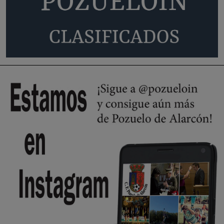
Pozuelo de Alarcón
🔴 EXCLUSIVA | El comisario de la …
A ver si llega alguno que de verdad le importe la seguridad de Pozuelo
Pozuelo de Alarcón
🔴 EXCLUSIVA | El comisario de la …
Wayne Rooney era el comisario de pozuelo?
Pozuelo de Alarcón
🔴 EXCLUSIVA | El comisario de la …