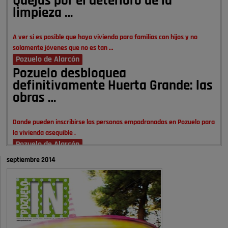
Quejas por el deterioro de la
limpieza …
A ver si es posible que haya vivienda para familias con hijos y no
solamente jóvenes que no es tan …
Pozuelo de Alarcón
Pozuelo desbloquea
definitivamente Huerta Grande: las
obras …
Donde pueden inscribirse las personas empadronados en Pozuelo para
la vivienda asequible .
Pozuelo de Alarcón
Pozuelo desbloquea
septiembre 2014
definitivamente Huerta Grande: las
obras …
También pienso que si no fuéramos tan sucios no haría falta denunciar
nada