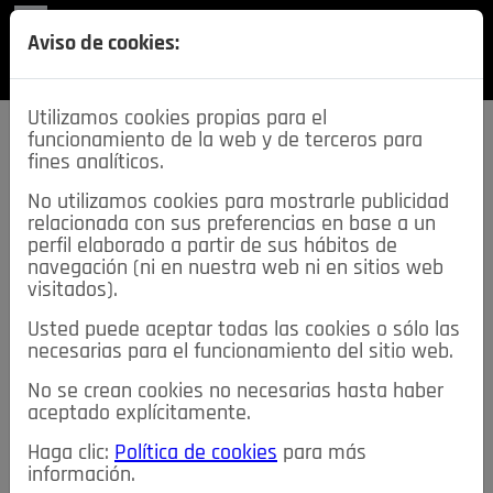
REVISTA
Aviso de cookies:
SECCIONES
Utilizamos cookies propias para el
funcionamiento de la web y de terceros para
fines analíticos.
No utilizamos cookies para mostrarle publicidad
relacionada con sus preferencias en base a un
descarga esta
perfil elaborado a partir de sus hábitos de
REVISTA
navegación (ni en nuestra web ni en sitios web
visitados).
Usted puede aceptar todas las cookies o sólo las
≡
NOTICIAS
necesarias para el funcionamiento del sitio web.
No se crean cookies no necesarias hasta haber
NOTICIAS
SERVICIOS DE INTERÉS
aceptado explícitamente.
TABLÓN DE ANUNCIOS
MIS ANUNCIOS
CONTACTO
Haga clic:
Política de cookies
para más
información.
NOSOTROS