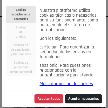
Su cuenta
Regístrese
¿Olvidó su contraseña?
Nuestra plataforma utiliza
Cookies
estrictamente
cookies técnicas o necesarias
necesarias
para su funcionamiento, como
por ejemplo el sistema de
Cookies
autenticación.
de
análisis
Son las siguientes:
Cookies de
csrftoken: Para garantizar la
personalización
seguridad de los envíos en
y funcionalidad
formularios.
Cookies de
sessionid: Para cuestiones
publicidad
relacionadas con la
comportamental
autenticación y persistencia.
Más información de cookies
Aceptar todas
Aceptar necesarias