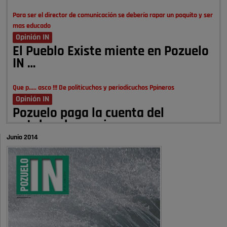
Para ser el director de comunicación se debería rapar un poquito y ser
mas educado
Opinión IN
El Pueblo Existe miente en Pozuelo
IN …
Que p..... asco !!! De politicuchos y periodicuchos Ppineros
Opinión IN
Pozuelo paga la cuenta del
autobombo: casi …
Junio 2014
Señora Alcaldesa Ud no ha vivido nunca en Pozuelo , pero yo si desde
hace más de 60 años , …
Pozuelo de Alarcón
Quejas por el deterioro de la
limpieza …
A ver si es posible que haya vivienda para familias con hijos y no