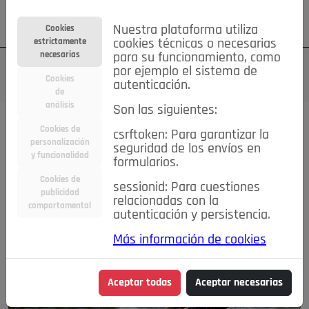
Su cuenta
Regístrese
¿Olvidó su contraseña?
Nuestra plataforma utiliza
Cookies
estrictamente
cookies técnicas o necesarias
necesarias
para su funcionamiento, como
por ejemplo el sistema de
Cookies
autenticación.
de
análisis
Son las siguientes:
Magazine
Cookies de
csrftoken: Para garantizar la
personalización
seguridad de los envíos en
y funcionalidad
DESTACADA
formularios.
Cookies de
sessionid: Para cuestiones
publicidad
relacionadas con la
comportamental
autenticación y persistencia.
Más información de cookies
Aceptar todas
Aceptar necesarias