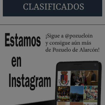
Será amigo de alguien importante...en el Congreso, Senado, en la
Policía o en la politica
Pozuelo de Alarcón
🔴 EXCLUSIVA | El comisario de la …
😆Durán menos qué un caramelo en la puerta de un colegio 🍬
Pozuelo de Alarcón
🔴 EXCLUSIVA | El comisario de la …
se va porke no tiene piscina 🤪🤪🤪
Pozuelo de Alarcón
🔴 EXCLUSIVA | El comisario de la …