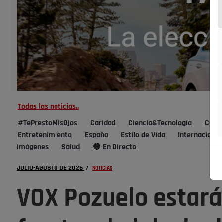
Todas las noticias..
#TePrestoMisOjos
Caridad
Ciencia&Tecnología
Cultu
Entretenimiento
España
Estilo de Vida
Internacional
imágenes
Salud
🔴 En Directo
JULIO-AGOSTO DE 2026
/
NOTICIAS
VOX Pozuelo estar