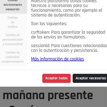
Nuestra plataforma utiliza cookies
Cookies
estrictamente
técnicas o necesarias para su
necesarias
funcionamiento, como por ejemplo el
sistema de autenticación.
Cookies
de
Son las siguientes:
análisis
csrftoken: Para garantizar la seguridad
Cookies de
de los envíos en formularios.
personalización
y funcionalidad
sessionid: Para cuestiones relacionada
con la autenticación y persistencia.
Cookies de
publicidad
Más información de cookies
ra
Deportes
Economía
Educación
comportamental
Madrid
Opinión IN
Pozuelo de Alarcón
Pozuelo en
Aceptar todas
Aceptar necesarias
á mañana presente