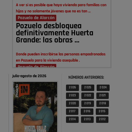
A ver si es posible que haya vivienda para familias con
hijos y no solamente jóvenes que no es tan …
Pozuelo de Alarcón
Pozuelo desbloquea
definitivamente Huerta
Grande: las obras …
Donde pueden inscribirse las personas empadronados
en Pozuelo para la vivienda asequible .
Pozuelo de Alarcón
Pozuelo desbloquea
julio-agosto de 2026
NÚMEROS ANTERIORES:
definitivamente Huerta
Grande: las obras …
2 026
2 025
2 024
2 023
2 022
2 021
También pienso que si no fuéramos tan sucios no haría
2 020
2 019
2 018
falta denunciar nada
2 017
2 016
2 015
Pozuelo de Alarcón
2 014
2 013
2 012
Quejas por el deterioro de
la limpieza …