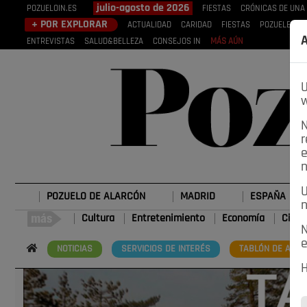
julio-agosto de 2026
POZUELOIN.ES
FIESTAS
CRÓNICAS DE UNA
+ POR EXPLORAR
ACTUALIDAD
CARIDAD
FIESTAS
POZUELEROS
A
ENTREVISTAS
SALUD&BELLEZA
CONSEJOS IN
MÁS AÚN
U
w
N
r
e
n
U
POZUELO DE ALARCÓN
MADRID
ESPAÑA
n
Cultura
Entretenimiento
Economía
Cienc
N
e
NOTICIAS
SERVICIOS DE INTERÉS
TABLÓN DE ANUN
H