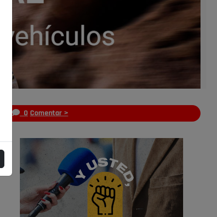
s
0
Comentar >