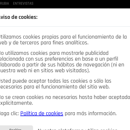
 RUBIA
ENTREVISTAS
LAS BUENAS MANERAS
LO QUE TE DIJE
SPLEEN DE POZUELO
CRÓNICAS DE UNA
viso de cookies:
tilizamos cookies propias para el funcionamiento de la
eb y de terceros para fines analíticos.
o utilizamos cookies para mostrarle publicidad
elacionada con sus preferencias en base a un perfil
laborado a partir de sus hábitos de navegación (ni en
uestra web ni en sitios web visitados).
sted puede aceptar todas las cookies o sólo las
DEPORTES
OPINIÓN IN
SALUD
🔴 EN DIRECTO
ecesarias para el funcionamiento del sitio web.
ia&Tecnología
Educación
Caridad
Pozuelo en imágenes
o se crean cookies no necesarias hasta haber aceptad
xplícitamente.
CIOS
MIS ANUNCIOS
CONTACTO
NOSOTROS
aga clic:
Política de cookies
para más información.