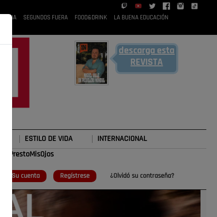
 RUBIA
SEGUNDOS FUERA
FOOD&DRINK
LA BUENA EDUCACIÓN
descarga esta
REVISTA
ESTILO DE VIDA
INTERNACIONAL
#TePrestoMisOjos
o
Su cuenta
Regístrese
¿Olvidó su contraseña?