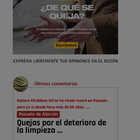
EXPRESA LIBREMENTE TUS OPINIONES EN EL BUZÓN
Últimos comentarios
Señora Alcaldesa Ud no ha vivido nunca en Pozuelo ,
pero yo si desde hace más de 60 años , …
Pozuelo de Alarcón
Quejas por el deterioro de
la limpieza …