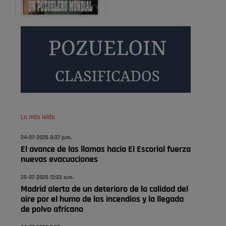
Será amigo de alguien importante...en el Congreso,
Senado, en la Policía o en la politica
Pozuelo de Alarcón
🔴 EXCLUSIVA | El comisario
de la …
😆Durán menos qué un caramelo en la puerta de un
colegio 🍬
Pozuelo de Alarcón
Lo más leído
🔴 EXCLUSIVA | El comisario
24-07-2026 8:37 p.m.
de la …
El avance de las llamas hacia El Escorial fuerza
nuevas evacuaciones
se va porke no tiene piscina 🤪🤪🤪
25-07-2026 12:22 a.m.
Pozuelo de Alarcón
Madrid alerta de un deterioro de la calidad del
🔴 EXCLUSIVA | El comisario
aire por el humo de los incendios y la llegada
de la …
de polvo africano