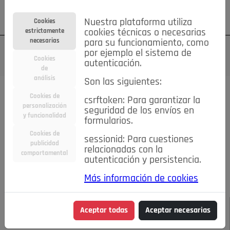
Su cuenta
Regístrese
¿Olvidó su contraseña?
Nuestra plataforma utiliza
Cookies
estrictamente
cookies técnicas o necesarias
necesarias
para su funcionamiento, como
por ejemplo el sistema de
Cookies
autenticación.
de
análisis
Son las siguientes:
Todas las noticias..
Cookies de
csrftoken: Para garantizar la
personalización
seguridad de los envíos en
#TePrestoMisOjos
Caridad
Ciencia&Tecnología
y funcionalidad
formularios.
Cultura
Deportes
Economía
Educación
Cookies de
Entretenimiento
España
Estilo de Vida
sessionid: Para cuestiones
publicidad
Internacional
Madrid
Opinión IN
Pozuelo de Alarcón
relacionadas con la
comportamental
autenticación y persistencia.
Pozuelo en imágenes
Salud
🔴 En Directo
Más información de cookies
JULIO-AGOSTO DE 2026
/
NOTICIAS
Una glorieta y un
Aceptar todas
Aceptar necesarias