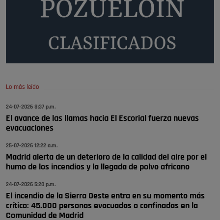
Quejas por el deterioro de la
limpieza …
Será amigo de alguien importante...en el Congreso, Senado, en la
Policía o en la politica
Pozuelo de Alarcón
🔴 EXCLUSIVA | El comisario de la …
Lo más leído
😆Durán menos qué un caramelo en la puerta de un colegio 🍬
Pozuelo de Alarcón
24-07-2026 8:37 p.m.
El avance de las llamas hacia El Escorial fuerza nuevas
🔴 EXCLUSIVA | El comisario de la …
evacuaciones
se va porke no tiene piscina 🤪🤪🤪
25-07-2026 12:22 a.m.
Pozuelo de Alarcón
Madrid alerta de un deterioro de la calidad del aire por el
humo de los incendios y la llegada de polvo africano
🔴 EXCLUSIVA | El comisario de la …
24-07-2026 5:20 p.m.
El incendio de la Sierra Oeste entra en su momento más
crítico: 45.000 personas evacuadas o confinadas en la
Comunidad de Madrid