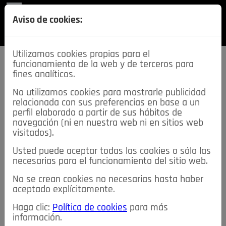
REVISTA
Aviso de cookies:
SECCIONES
Utilizamos cookies propias para el
funcionamiento de la web y de terceros para
fines analíticos.
No utilizamos cookies para mostrarle publicidad
relacionada con sus preferencias en base a un
descarga esta
perfil elaborado a partir de sus hábitos de
REVISTA
navegación (ni en nuestra web ni en sitios web
visitados).
Usted puede aceptar todas las cookies o sólo las
≡
NOTICIAS
necesarias para el funcionamiento del sitio web.
No se crean cookies no necesarias hasta haber
NOTICIAS
SERVICIOS DE INTERÉS
aceptado explícitamente.
TABLÓN DE ANUNCIOS
MIS ANUNCIOS
CONTACTO
Haga clic:
Política de cookies
para más
información.
NOSOTROS