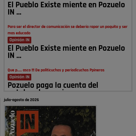
El Pueblo Existe miente en Pozuelo
IN …
Para ser el director de comunicación se debería rapar un poquito y ser
mas educado
Opinión IN
El Pueblo Existe miente en Pozuelo
IN …
Que p..... asco !!! De politicuchos y periodicuchos Ppineros
Opinión IN
Pozuelo paga la cuenta del
autobombo: casi …
julio-agosto de 2026
Señora Alcaldesa Ud no ha vivido nunca en Pozuelo , pero yo si desde
hace más de 60 años , …
Pozuelo de Alarcón
Quejas por el deterioro de la