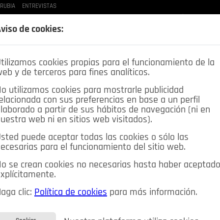
 RUBIA
ENTREVISTAS
LAS BUENAS MANERAS
LO QUE TE DIJE
SPLEEN DE POZUELO
CRÓNICAS DE UNA
viso de cookies:
tilizamos cookies propias para el funcionamiento de la
eb y de terceros para fines analíticos.
o utilizamos cookies para mostrarle publicidad
elacionada con sus preferencias en base a un perfil
laborado a partir de sus hábitos de navegación (ni en
uestra web ni en sitios web visitados).
sted puede aceptar todas las cookies o sólo las
DEPORTES
OPINIÓN IN
SALUD
🔴 EN DIRECTO
ecesarias para el funcionamiento del sitio web.
ia&Tecnología
Educación
Caridad
Pozuelo en imágenes
o se crean cookies no necesarias hasta haber aceptad
xplícitamente.
CIOS
MIS ANUNCIOS
CONTACTO
NOSOTROS
aga clic:
Política de cookies
para más información.