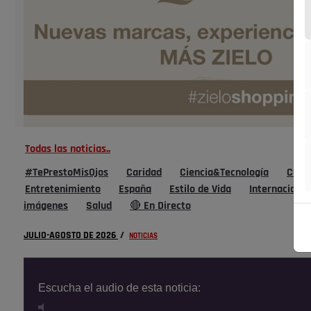
Todas las noticias..
#TePrestoMisOjos
Caridad
Ciencia&Tecnología
Cultu
Entretenimiento
España
Estilo de Vida
Internacional
imágenes
Salud
🔴 En Directo
JULIO-AGOSTO DE 2026
/
NOTICIAS
Escucha el audio de esta noticia: