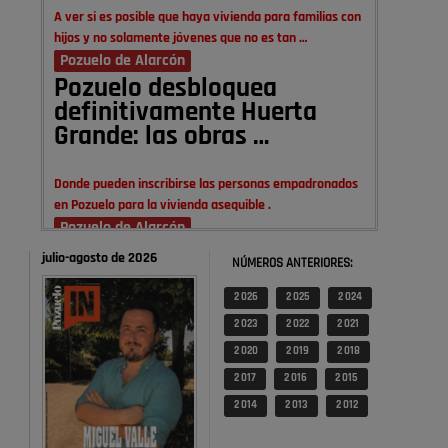
A ver si es posible que haya vivienda para familias con
hijos y no solamente jóvenes que no es tan …
Pozuelo de Alarcón
Pozuelo desbloquea
definitivamente Huerta
Grande: las obras …
Donde pueden inscribirse las personas empadronados
en Pozuelo para la vivienda asequible .
Pozuelo de Alarcón
Pozuelo desbloquea
julio-agosto de 2026
NÚMEROS ANTERIORES:
definitivamente Huerta
Grande: las obras …
2 026
2 025
2 024
2 023
2 022
2 021
También pienso que si no fuéramos tan sucios no haría
2 020
2 019
2 018
falta denunciar nada
2 017
2 016
2 015
Pozuelo de Alarcón
2 014
2 013
2 012
Quejas por el deterioro de
la limpieza …