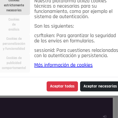
Nuestra plataforma utiliza cookies
Cookies
estrictamente
técnicas o necesarias para su
necesarias
funcionamiento, como por ejemplo el
sistema de autenticación.
Cookies
de
Son las siguientes:
análisis
csrftoken: Para garantizar la seguridad
Cookies de
de los envíos en formularios.
personalización
y funcionalidad
sessionid: Para cuestiones relacionada
con la autenticación y persistencia.
Cookies de
publicidad
Más información de cookies
ra
Deportes
Economía
Educación
comportamental
Madrid
Opinión IN
Pozuelo de Alarcón
Pozuelo en
Aceptar todas
Aceptar necesarias