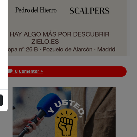
s
0
Comentar >