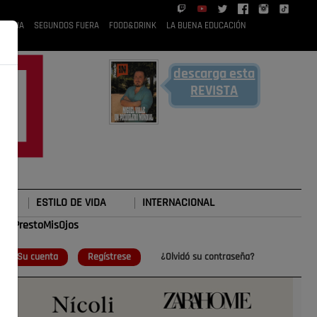
 RUBIA
SEGUNDOS FUERA
FOOD&DRINK
LA BUENA EDUCACIÓN
descarga esta
REVISTA
ESTILO DE VIDA
INTERNACIONAL
#TePrestoMisOjos
o
Su cuenta
Regístrese
¿Olvidó su contraseña?