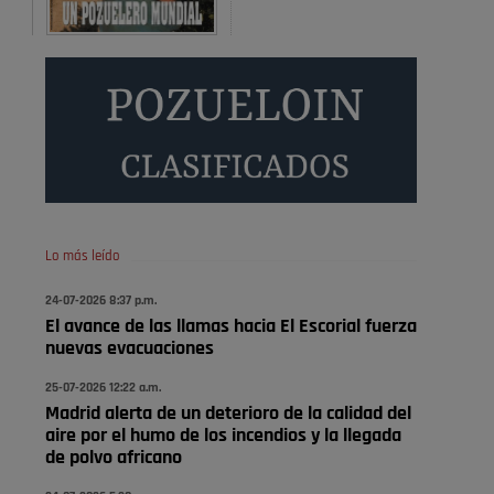
Será amigo de alguien importante...en el Congreso,
Senado, en la Policía o en la politica
Pozuelo de Alarcón
🔴 EXCLUSIVA | El comisario
de la …
😆Durán menos qué un caramelo en la puerta de un
colegio 🍬
Pozuelo de Alarcón
Lo más leído
🔴 EXCLUSIVA | El comisario
24-07-2026 8:37 p.m.
de la …
El avance de las llamas hacia El Escorial fuerza
nuevas evacuaciones
se va porke no tiene piscina 🤪🤪🤪
25-07-2026 12:22 a.m.
Pozuelo de Alarcón
Madrid alerta de un deterioro de la calidad del
🔴 EXCLUSIVA | El comisario
aire por el humo de los incendios y la llegada
de la …
de polvo africano