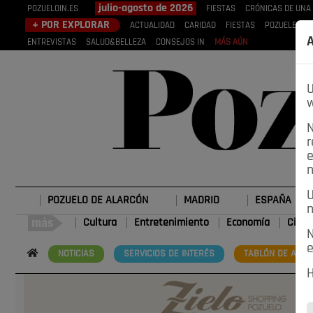
julio-agosto de 2026
POZUELOIN.ES
FIESTAS
CRÓNICAS DE UNA
+ POR EXPLORAR
ACTUALIDAD
CARIDAD
FIESTAS
POZUELEROS
A
ENTREVISTAS
SALUD&BELLEZA
CONSEJOS IN
MÁS AÚN
U
w
N
r
e
n
U
POZUELO DE ALARCÓN
MADRID
ESPAÑA
n
Cultura
Entretenimiento
Economía
Cienc
N
e
NOTICIAS
SERVICIOS DE INTERÉS
TABLÓN DE ANUN
H