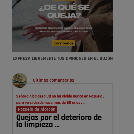
EXPRESA LIBREMENTE TUS OPINIONES EN EL BUZÓN
Últimos comentarios
Señora Alcaldesa Ud no ha vivido nunca en Pozuelo ,
pero yo si desde hace más de 60 años , …
Pozuelo de Alarcón
Quejas por el deterioro de
la limpieza …