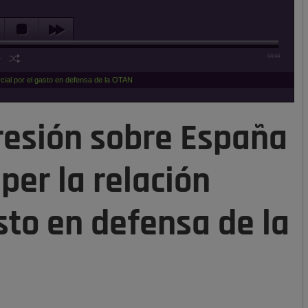
04:44
ial por el gasto en defensa de la OTAN
resión sobre España
er la relación
sto en defensa de la