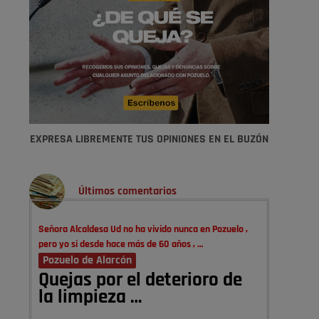
EXPRESA LIBREMENTE TUS OPINIONES EN EL BUZÓN
Últimos comentarios
Señora Alcaldesa Ud no ha vivido nunca en Pozuelo ,
pero yo si desde hace más de 60 años , …
Pozuelo de Alarcón
Quejas por el deterioro de
la limpieza …