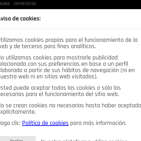
 RUBIA
ENTREVISTAS
LAS BUENAS MANERAS
LO QUE TE DIJE
SPLEEN DE POZUELO
CRÓNICAS DE UNA
viso de cookies:
tilizamos cookies propias para el funcionamiento de la
eb y de terceros para fines analíticos.
o utilizamos cookies para mostrarle publicidad
elacionada con sus preferencias en base a un perfil
laborado a partir de sus hábitos de navegación (ni en
uestra web ni en sitios web visitados).
sted puede aceptar todas las cookies o sólo las
DEPORTES
OPINIÓN IN
SALUD
🔴 EN DIRECTO
ecesarias para el funcionamiento del sitio web.
ia&Tecnología
Educación
Caridad
Pozuelo en imágenes
o se crean cookies no necesarias hasta haber aceptad
xplícitamente.
CIOS
MIS ANUNCIOS
CONTACTO
NOSOTROS
aga clic:
Política de cookies
para más información.