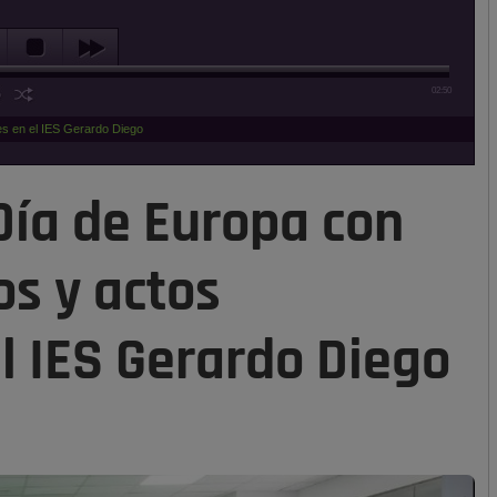
02:50
es en el IES Gerardo Diego
Día de Europa con
os y actos
el IES Gerardo Diego