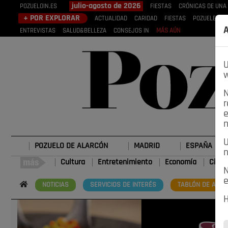
julio-agosto de 2026
POZUELOIN.ES
FIESTAS
CRÓNICAS DE UNA
+ POR EXPLORAR
ACTUALIDAD
CARIDAD
FIESTAS
POZUELEROS
A
ENTREVISTAS
SALUD&BELLEZA
CONSEJOS IN
MÁS AÚN
U
w
N
r
e
n
U
POZUELO DE ALARCÓN
MADRID
ESPAÑA
n
Cultura
Entretenimiento
Economía
Cienc
N
e
NOTICIAS
SERVICIOS DE INTERÉS
TABLÓN DE ANUN
H