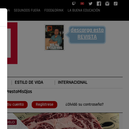
 RUBIA
SEGUNDOS FUERA
FOOD&DRINK
LA BUENA EDUCACIÓN
descarga esta
REVISTA
ESTILO DE VIDA
INTERNACIONAL
#TePrestoMisOjos
o
Su cuenta
Regístrese
¿Olvidó su contraseña?