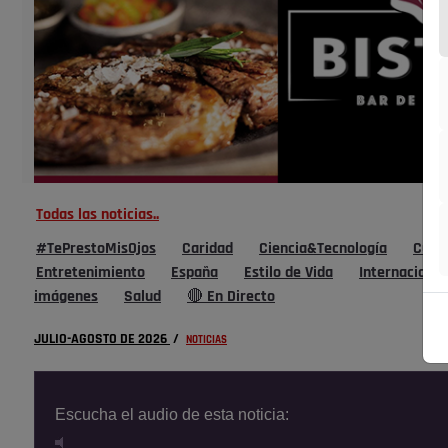
Todas las noticias..
#TePrestoMisOjos
Caridad
Ciencia&Tecnología
Cultu
Entretenimiento
España
Estilo de Vida
Internacional
imágenes
Salud
🔴 En Directo
JULIO-AGOSTO DE 2026
/
NOTICIAS
Escucha el audio de esta noticia: