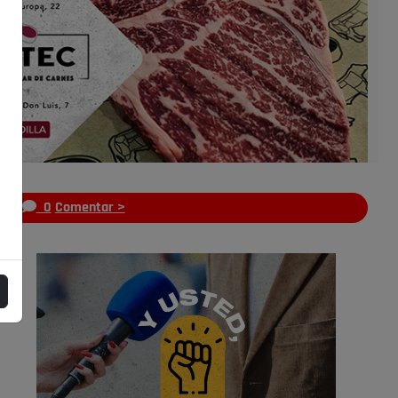
s
0
Comentar >