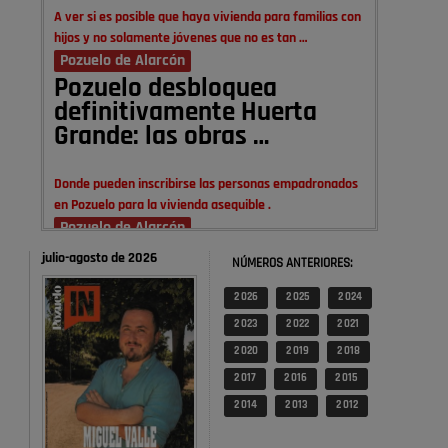
A ver si es posible que haya vivienda para familias con
hijos y no solamente jóvenes que no es tan …
Pozuelo de Alarcón
Pozuelo desbloquea
definitivamente Huerta
Grande: las obras …
Donde pueden inscribirse las personas empadronados
en Pozuelo para la vivienda asequible .
Pozuelo de Alarcón
Pozuelo desbloquea
julio-agosto de 2026
NÚMEROS ANTERIORES:
definitivamente Huerta
Grande: las obras …
2 026
2 025
2 024
2 023
2 022
2 021
También pienso que si no fuéramos tan sucios no haría
2 020
2 019
2 018
falta denunciar nada
2 017
2 016
2 015
Pozuelo de Alarcón
2 014
2 013
2 012
Quejas por el deterioro de
la limpieza …