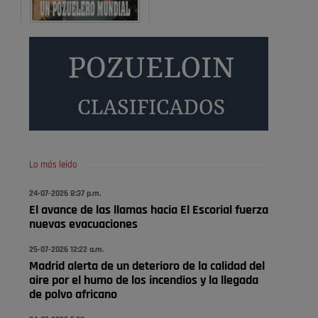
Será amigo de alguien importante...en el Congreso,
Senado, en la Policía o en la politica
Pozuelo de Alarcón
🔴 EXCLUSIVA | El comisario
de la …
😆Durán menos qué un caramelo en la puerta de un
colegio 🍬
Pozuelo de Alarcón
Lo más leído
🔴 EXCLUSIVA | El comisario
24-07-2026 8:37 p.m.
de la …
El avance de las llamas hacia El Escorial fuerza
nuevas evacuaciones
se va porke no tiene piscina 🤪🤪🤪
25-07-2026 12:22 a.m.
Pozuelo de Alarcón
Madrid alerta de un deterioro de la calidad del
🔴 EXCLUSIVA | El comisario
aire por el humo de los incendios y la llegada
de la …
de polvo africano