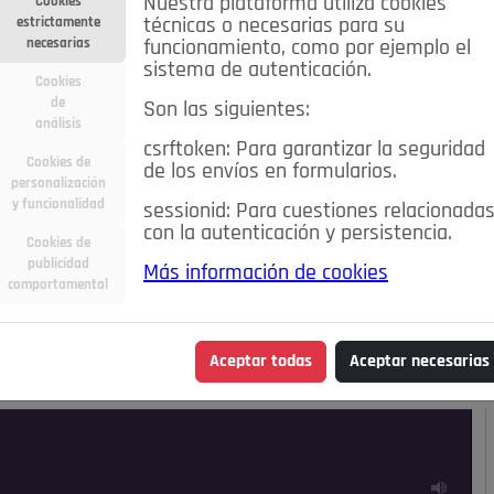
Nuestra plataforma utiliza cookies
Cookies
estrictamente
técnicas o necesarias para su
necesarias
funcionamiento, como por ejemplo el
sistema de autenticación.
Cookies
de
Son las siguientes:
análisis
csrftoken: Para garantizar la seguridad
Cookies de
de los envíos en formularios.
personalización
y funcionalidad
sessionid: Para cuestiones relacionada
con la autenticación y persistencia.
Cookies de
publicidad
Más información de cookies
ra
Deportes
Economía
Educación
comportamental
Madrid
Opinión IN
Pozuelo de Alarcón
Pozuelo en
Aceptar todas
Aceptar necesarias