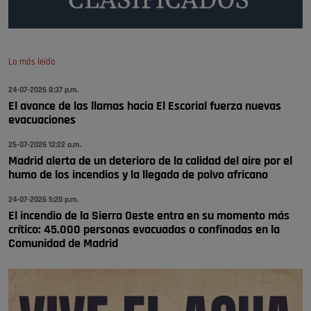
A ver si llega alguno que de verdad le importe la seguridad de Pozuelo
Pozuelo de Alarcón
🔴 EXCLUSIVA | El comisario de la …
Lo más leído
Wayne Rooney era el comisario de pozuelo?
24-07-2026 8:37 p.m.
Pozuelo de Alarcón
El avance de las llamas hacia El Escorial fuerza nuevas
🔴 EXCLUSIVA | El comisario de la …
evacuaciones
25-07-2026 12:22 a.m.
Madrid alerta de un deterioro de la calidad del aire por el
humo de los incendios y la llegada de polvo africano
24-07-2026 5:20 p.m.
El incendio de la Sierra Oeste entra en su momento más
crítico: 45.000 personas evacuadas o confinadas en la
Comunidad de Madrid