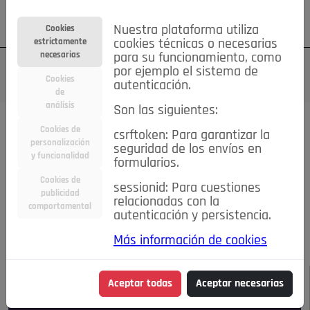
Su cuenta
Regístrese
¿Olvidó su contraseña?
Nuestra plataforma utiliza
Cookies
estrictamente
cookies técnicas o necesarias
necesarias
para su funcionamiento, como
por ejemplo el sistema de
Cookies
autenticación.
de
análisis
Son las siguientes:
Todas las noticias..
Cookies de
csrftoken: Para garantizar la
personalización
seguridad de los envíos en
#TePrestoMisOjos
Caridad
Ciencia&Tecnología
y funcionalidad
formularios.
Cultura
Deportes
Economía
Educación
Cookies de
Entretenimiento
España
Estilo de Vida
sessionid: Para cuestiones
publicidad
Internacional
Madrid
Opinión IN
Pozuelo de Alarcón
relacionadas con la
comportamental
autenticación y persistencia.
Pozuelo en imágenes
Salud
🔴 En Directo
Más información de cookies
JULIO-AGOSTO DE 2026
/
NOTICIAS
Aceptar todas
Aceptar necesarias
Escucha el audio de esta noticia: