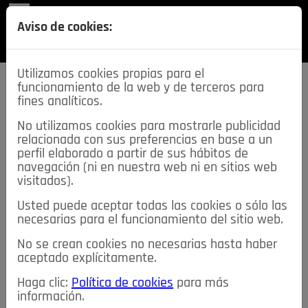
REVISTA
Aviso de cookies:
SECCIONES
Utilizamos cookies propias para el
funcionamiento de la web y de terceros para
fines analíticos.
No utilizamos cookies para mostrarle publicidad
relacionada con sus preferencias en base a un
descarga esta
perfil elaborado a partir de sus hábitos de
REVISTA
navegación (ni en nuestra web ni en sitios web
visitados).
Usted puede aceptar todas las cookies o sólo las
≡
NOTICIAS
necesarias para el funcionamiento del sitio web.
No se crean cookies no necesarias hasta haber
NOTICIAS
SERVICIOS DE INTERÉS
aceptado explícitamente.
TABLÓN DE ANUNCIOS
MIS ANUNCIOS
CONTACTO
Haga clic:
Política de cookies
para más
información.
NOSOTROS