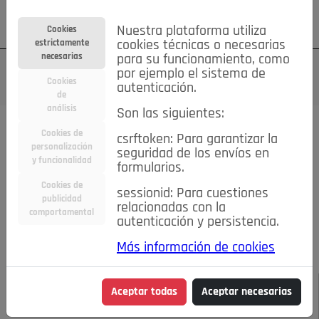
Su cuenta
Regístrese
¿Olvidó su contraseña?
Nuestra plataforma utiliza
Cookies
estrictamente
cookies técnicas o necesarias
necesarias
para su funcionamiento, como
por ejemplo el sistema de
Cookies
autenticación.
de
análisis
Son las siguientes:
Todas las noticias..
Cookies de
csrftoken: Para garantizar la
personalización
seguridad de los envíos en
#TePrestoMisOjos
Caridad
Ciencia&Tecnología
y funcionalidad
formularios.
Cultura
Deportes
Economía
Educación
Cookies de
Entretenimiento
España
Estilo de Vida
sessionid: Para cuestiones
publicidad
Internacional
Madrid
Opinión IN
Pozuelo de Alarcón
relacionadas con la
comportamental
autenticación y persistencia.
Pozuelo en imágenes
Salud
🔴 En Directo
Más información de cookies
JULIO-AGOSTO DE 2026
/
NOTICIAS
Nueva convocatoria
Aceptar todas
Aceptar necesarias