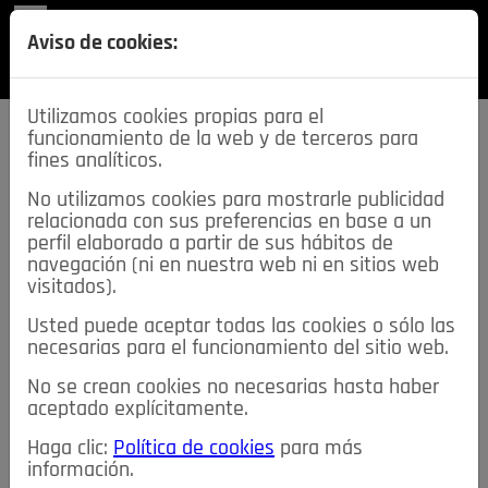
REVISTA
Aviso de cookies:
SECCIONES
Utilizamos cookies propias para el
funcionamiento de la web y de terceros para
fines analíticos.
No utilizamos cookies para mostrarle publicidad
relacionada con sus preferencias en base a un
descarga esta
perfil elaborado a partir de sus hábitos de
REVISTA
navegación (ni en nuestra web ni en sitios web
visitados).
Usted puede aceptar todas las cookies o sólo las
≡
NOTICIAS
necesarias para el funcionamiento del sitio web.
No se crean cookies no necesarias hasta haber
NOTICIAS
SERVICIOS DE INTERÉS
aceptado explícitamente.
TABLÓN DE ANUNCIOS
MIS ANUNCIOS
CONTACTO
Haga clic:
Política de cookies
para más
información.
NOSOTROS