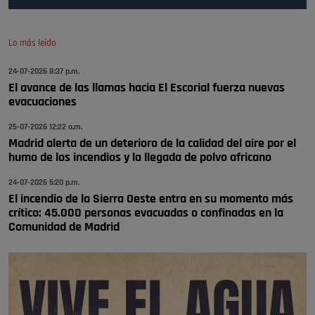
Pozuelo de Alarcón
🔴 EXCLUSIVA | El comisario de la …
Lo más leído
😆Durán menos qué un caramelo en la puerta de un colegio 🍬
Pozuelo de Alarcón
24-07-2026 8:37 p.m.
El avance de las llamas hacia El Escorial fuerza nuevas
🔴 EXCLUSIVA | El comisario de la …
evacuaciones
se va porke no tiene piscina 🤪🤪🤪
25-07-2026 12:22 a.m.
Pozuelo de Alarcón
Madrid alerta de un deterioro de la calidad del aire por el
humo de los incendios y la llegada de polvo africano
🔴 EXCLUSIVA | El comisario de la …
24-07-2026 5:20 p.m.
El incendio de la Sierra Oeste entra en su momento más
crítico: 45.000 personas evacuadas o confinadas en la
Comunidad de Madrid