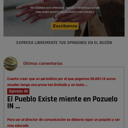
EXPRESA LIBREMENTE TUS OPINIONES EN EL BUZÓN
Últimos comentarios
Cuesta creer que un periodista por el que pagamos 69.881,14 euros
anuales tenga una prosa tan limitada y un texto …
Opinión IN
El Pueblo Existe miente en Pozuelo
IN …
Para ser el director de comunicación se debería rapar un poquito y ser
mas educado