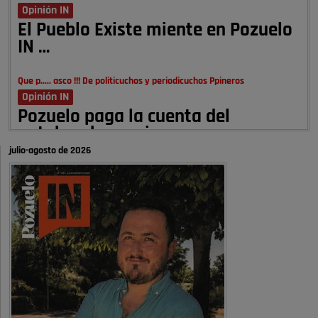
Opinión IN
El Pueblo Existe miente en Pozuelo
IN …
Que p..... asco !!! De politicuchos y periodicuchos Ppineros
Opinión IN
Pozuelo paga la cuenta del
autobombo: casi …
julio-agosto de 2026
Señora Alcaldesa Ud no ha vivido nunca en Pozuelo , pero yo si desde
hace más de 60 años , …
Pozuelo de Alarcón
Quejas por el deterioro de la
limpieza …
A ver si es posible que haya vivienda para familias con hijos y no
solamente jóvenes que no es tan …
Pozuelo de Alarcón