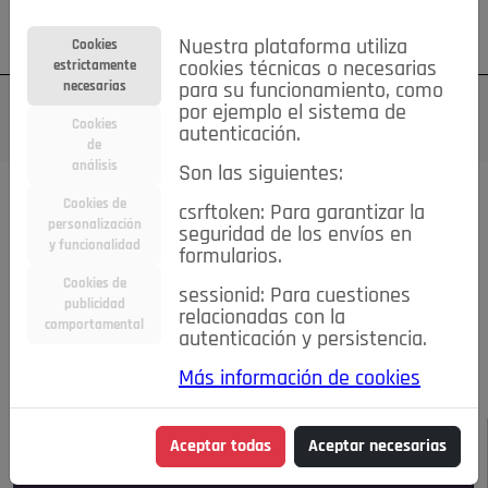
Su cuenta
Regístrese
¿Olvidó su contraseña?
Nuestra plataforma utiliza
Cookies
estrictamente
cookies técnicas o necesarias
necesarias
para su funcionamiento, como
por ejemplo el sistema de
Cookies
autenticación.
de
análisis
Son las siguientes:
Todas las noticias..
Cookies de
csrftoken: Para garantizar la
personalización
seguridad de los envíos en
#TePrestoMisOjos
Caridad
Ciencia&Tecnología
y funcionalidad
formularios.
Cultura
Deportes
Economía
Educación
Cookies de
Entretenimiento
España
Estilo de Vida
sessionid: Para cuestiones
publicidad
Internacional
Madrid
Opinión IN
Pozuelo de Alarcón
relacionadas con la
comportamental
autenticación y persistencia.
Pozuelo en imágenes
Salud
🔴 En Directo
Más información de cookies
JULIO-AGOSTO DE 2026
/
NOTICIAS
Aceptar todas
Aceptar necesarias
Escucha el audio de esta noticia: