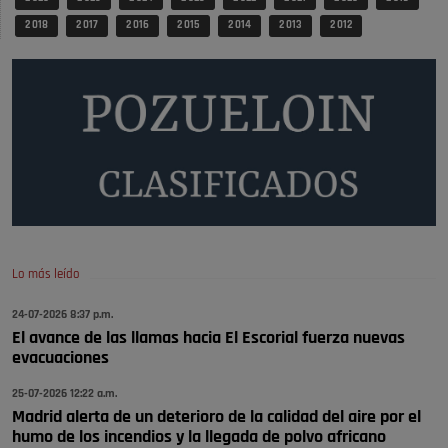
2 018
2 017
2 016
2 015
2 014
2 013
2 012
Será amigo de alguien importante...en el Congreso, Senado, en la
Policía o en la politica
Pozuelo de Alarcón
🔴 EXCLUSIVA | El comisario de la …
😆Durán menos qué un caramelo en la puerta de un colegio 🍬
Pozuelo de Alarcón
🔴 EXCLUSIVA | El comisario de la …
se va porke no tiene piscina 🤪🤪🤪
Pozuelo de Alarcón
Lo más leído
🔴 EXCLUSIVA | El comisario de la …
24-07-2026 8:37 p.m.
El avance de las llamas hacia El Escorial fuerza nuevas
Y ese quien es, apenas se ven patrullas en la estación, como si se van
evacuaciones
todos, no vamos a notar …
Pozuelo de Alarcón
25-07-2026 12:22 a.m.
🔴 EXCLUSIVA | El comisario de la …
Madrid alerta de un deterioro de la calidad del aire por el
humo de los incendios y la llegada de polvo africano