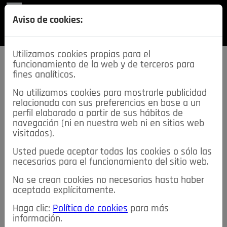
REVISTA
Aviso de cookies:
SECCIONES
Utilizamos cookies propias para el
funcionamiento de la web y de terceros para
fines analíticos.
No utilizamos cookies para mostrarle publicidad
relacionada con sus preferencias en base a un
descarga esta
perfil elaborado a partir de sus hábitos de
REVISTA
navegación (ni en nuestra web ni en sitios web
visitados).
Usted puede aceptar todas las cookies o sólo las
≡
NOTICIAS
necesarias para el funcionamiento del sitio web.
No se crean cookies no necesarias hasta haber
NOTICIAS
SERVICIOS DE INTERÉS
aceptado explícitamente.
TABLÓN DE ANUNCIOS
MIS ANUNCIOS
CONTACTO
Haga clic:
Política de cookies
para más
información.
NOSOTROS