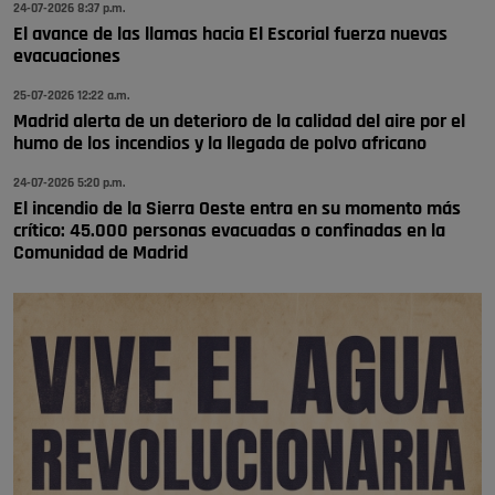
24-07-2026 8:37 p.m.
El avance de las llamas hacia El Escorial fuerza nuevas
Y ese quien es, apenas se ven patrullas en la estación, como si se van
evacuaciones
todos, no vamos a notar …
Pozuelo de Alarcón
25-07-2026 12:22 a.m.
🔴 EXCLUSIVA | El comisario de la …
Madrid alerta de un deterioro de la calidad del aire por el
humo de los incendios y la llegada de polvo africano
24-07-2026 5:20 p.m.
El incendio de la Sierra Oeste entra en su momento más
crítico: 45.000 personas evacuadas o confinadas en la
Comunidad de Madrid