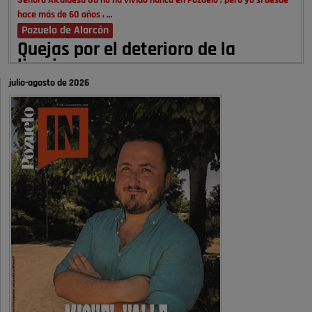
Señora Alcaldesa Ud no ha vivido nunca en Pozuelo , pero yo si desde
hace más de 60 años , …
Pozuelo de Alarcón
Quejas por el deterioro de la
limpieza …
julio-agosto de 2026
A ver si es posible que haya vivienda para familias con hijos y no
solamente jóvenes que no es tan …
Pozuelo de Alarcón
Pozuelo desbloquea
definitivamente Huerta Grande: las
obras …
Donde pueden inscribirse las personas empadronados en Pozuelo para
la vivienda asequible .
Pozuelo de Alarcón
Pozuelo desbloquea
definitivamente Huerta Grande: las
obras …