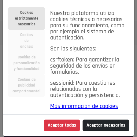
Su cuenta
Regístrese
¿Olvidó su contraseña?
Nuestra plataforma utiliza
Cookies
estrictamente
cookies técnicas o necesarias
necesarias
para su funcionamiento, como
por ejemplo el sistema de
Cookies
autenticación.
de
análisis
Son las siguientes:
Todas las noticias..
Cookies de
csrftoken: Para garantizar la
personalización
seguridad de los envíos en
#TePrestoMisOjos
Caridad
Ciencia&Tecnología
y funcionalidad
formularios.
Cultura
Deportes
Economía
Educación
Cookies de
Entretenimiento
España
Estilo de Vida
sessionid: Para cuestiones
publicidad
Internacional
Madrid
Opinión IN
Pozuelo de Alarcón
relacionadas con la
comportamental
autenticación y persistencia.
Pozuelo en imágenes
Salud
🔴 En Directo
Más información de cookies
JULIO-AGOSTO DE 2026
/
NOTICIAS
Aceptar todas
Aceptar necesarias
Escucha el audio de esta noticia: