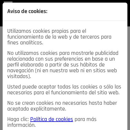
REVISTA
Aviso de cookies:
SECCIONES
Utilizamos cookies propias para el
funcionamiento de la web y de terceros para
fines analíticos.
No utilizamos cookies para mostrarle publicidad
relacionada con sus preferencias en base a un
descarga esta
perfil elaborado a partir de sus hábitos de
REVISTA
navegación (ni en nuestra web ni en sitios web
visitados).
Usted puede aceptar todas las cookies o sólo las
≡
NOTICIAS
necesarias para el funcionamiento del sitio web.
No se crean cookies no necesarias hasta haber
NOTICIAS
SERVICIOS DE INTERÉS
aceptado explícitamente.
TABLÓN DE ANUNCIOS
MIS ANUNCIOS
CONTACTO
Haga clic:
Política de cookies
para más
información.
NOSOTROS