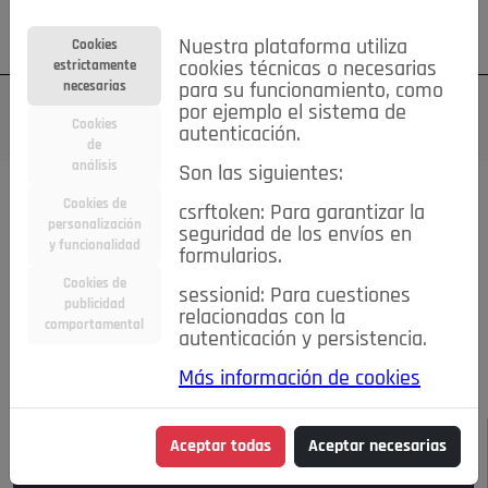
Su cuenta
Regístrese
¿Olvidó su contraseña?
Nuestra plataforma utiliza
Cookies
estrictamente
cookies técnicas o necesarias
necesarias
para su funcionamiento, como
por ejemplo el sistema de
Cookies
autenticación.
de
análisis
Son las siguientes:
Todas las noticias..
Cookies de
csrftoken: Para garantizar la
personalización
seguridad de los envíos en
#TePrestoMisOjos
Caridad
Ciencia&Tecnología
y funcionalidad
formularios.
Cultura
Deportes
Economía
Educación
Cookies de
Entretenimiento
España
Estilo de Vida
sessionid: Para cuestiones
publicidad
Internacional
Madrid
Opinión IN
Pozuelo de Alarcón
relacionadas con la
comportamental
autenticación y persistencia.
Pozuelo en imágenes
Salud
🔴 En Directo
Más información de cookies
JULIO-AGOSTO DE 2026
/
NOTICIAS
Aceptar todas
Aceptar necesarias
Escucha el audio de esta noticia: