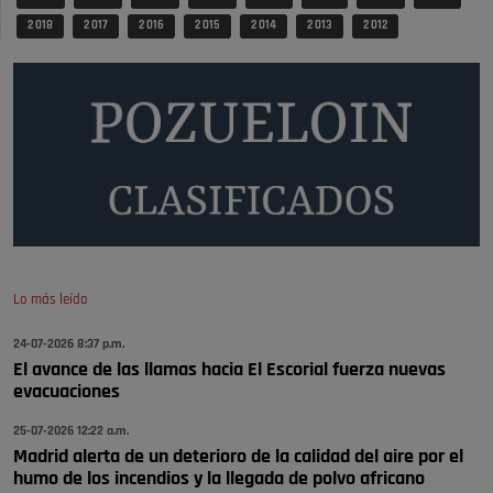
2 018
2 017
2 016
2 015
2 014
2 013
2 012
También pienso que si no fuéramos tan sucios no haría falta denunciar
nada
Pozuelo de Alarcón
Quejas por el deterioro de la
limpieza …
Será amigo de alguien importante...en el Congreso, Senado, en la
Policía o en la politica
Pozuelo de Alarcón
🔴 EXCLUSIVA | El comisario de la …
Lo más leído
😆Durán menos qué un caramelo en la puerta de un colegio 🍬
Pozuelo de Alarcón
24-07-2026 8:37 p.m.
El avance de las llamas hacia El Escorial fuerza nuevas
🔴 EXCLUSIVA | El comisario de la …
evacuaciones
se va porke no tiene piscina 🤪🤪🤪
25-07-2026 12:22 a.m.
Pozuelo de Alarcón
Madrid alerta de un deterioro de la calidad del aire por el
humo de los incendios y la llegada de polvo africano
🔴 EXCLUSIVA | El comisario de la …