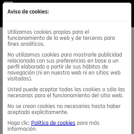
REVISTA
Aviso de cookies:
SECCIONES
Utilizamos cookies propias para el
funcionamiento de la web y de terceros para
fines analíticos.
No utilizamos cookies para mostrarle publicidad
relacionada con sus preferencias en base a un
descarga esta
perfil elaborado a partir de sus hábitos de
REVISTA
navegación (ni en nuestra web ni en sitios web
visitados).
Usted puede aceptar todas las cookies o sólo las
≡
NOTICIAS
necesarias para el funcionamiento del sitio web.
No se crean cookies no necesarias hasta haber
NOTICIAS
SERVICIOS DE INTERÉS
aceptado explícitamente.
TABLÓN DE ANUNCIOS
MIS ANUNCIOS
CONTACTO
Haga clic:
Política de cookies
para más
información.
NOSOTROS