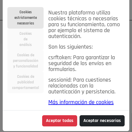
Su cuenta
Regístrese
¿Olvidó su contraseña?
Nuestra plataforma utiliza
Cookies
estrictamente
cookies técnicas o necesarias
necesarias
para su funcionamiento, como
por ejemplo el sistema de
Cookies
autenticación.
de
análisis
Son las siguientes:
Todas las noticias..
Cookies de
csrftoken: Para garantizar la
personalización
seguridad de los envíos en
#TePrestoMisOjos
Caridad
Ciencia&Tecnología
y funcionalidad
formularios.
Cultura
Deportes
Economía
Educación
Cookies de
Entretenimiento
España
Estilo de Vida
sessionid: Para cuestiones
publicidad
Internacional
Madrid
Opinión IN
Pozuelo de Alarcón
relacionadas con la
comportamental
autenticación y persistencia.
Pozuelo en imágenes
Salud
🔴 En Directo
Más información de cookies
JULIO-AGOSTO DE 2026
/
NOTICIAS
LA REINA LETIZIA,
Aceptar todas
Aceptar necesarias