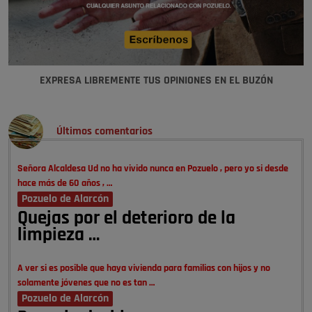
EXPRESA LIBREMENTE TUS OPINIONES EN EL BUZÓN
Últimos comentarios
Señora Alcaldesa Ud no ha vivido nunca en Pozuelo , pero yo si desde
hace más de 60 años , …
Pozuelo de Alarcón
Quejas por el deterioro de la
limpieza …
A ver si es posible que haya vivienda para familias con hijos y no
solamente jóvenes que no es tan …
Pozuelo de Alarcón