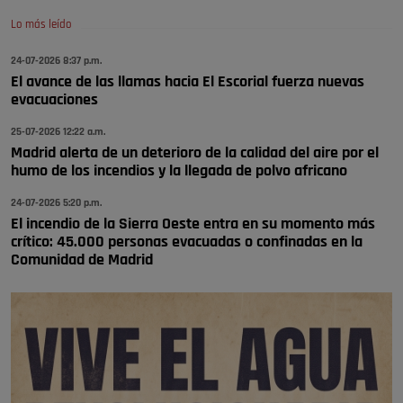
🔴 EXCLUSIVA | El comisario de la …
Lo más leído
Wayne Rooney era el comisario de pozuelo?
24-07-2026 8:37 p.m.
Pozuelo de Alarcón
El avance de las llamas hacia El Escorial fuerza nuevas
🔴 EXCLUSIVA | El comisario de la …
evacuaciones
25-07-2026 12:22 a.m.
Madrid alerta de un deterioro de la calidad del aire por el
humo de los incendios y la llegada de polvo africano
24-07-2026 5:20 p.m.
El incendio de la Sierra Oeste entra en su momento más
crítico: 45.000 personas evacuadas o confinadas en la
Comunidad de Madrid