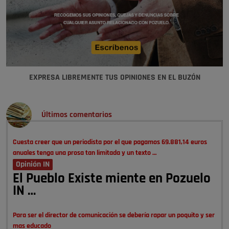
EXPRESA LIBREMENTE TUS OPINIONES EN EL BUZÓN
Últimos comentarios
Cuesta creer que un periodista por el que pagamos 69.881,14 euros
anuales tenga una prosa tan limitada y un texto …
Opinión IN
El Pueblo Existe miente en Pozuelo
IN …
Para ser el director de comunicación se debería rapar un poquito y ser
mas educado