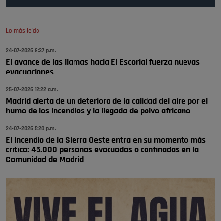
Pozuelo de Alarcón
🔴 EXCLUSIVA | El comisario de la …
Lo más leído
😆Durán menos qué un caramelo en la puerta de un colegio 🍬
Pozuelo de Alarcón
24-07-2026 8:37 p.m.
El avance de las llamas hacia El Escorial fuerza nuevas
🔴 EXCLUSIVA | El comisario de la …
evacuaciones
se va porke no tiene piscina 🤪🤪🤪
25-07-2026 12:22 a.m.
Pozuelo de Alarcón
Madrid alerta de un deterioro de la calidad del aire por el
humo de los incendios y la llegada de polvo africano
🔴 EXCLUSIVA | El comisario de la …
24-07-2026 5:20 p.m.
El incendio de la Sierra Oeste entra en su momento más
crítico: 45.000 personas evacuadas o confinadas en la
Comunidad de Madrid