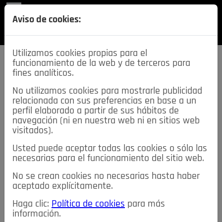
REVISTA
Aviso de cookies:
SECCIONES
Utilizamos cookies propias para el
funcionamiento de la web y de terceros para
fines analíticos.
No utilizamos cookies para mostrarle publicidad
relacionada con sus preferencias en base a un
descarga esta
perfil elaborado a partir de sus hábitos de
REVISTA
navegación (ni en nuestra web ni en sitios web
visitados).
Usted puede aceptar todas las cookies o sólo las
≡
NOTICIAS
necesarias para el funcionamiento del sitio web.
No se crean cookies no necesarias hasta haber
NOTICIAS
SERVICIOS DE INTERÉS
aceptado explícitamente.
TABLÓN DE ANUNCIOS
MIS ANUNCIOS
CONTACTO
Haga clic:
Política de cookies
para más
información.
NOSOTROS