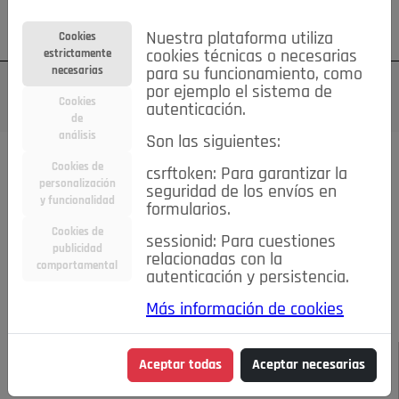
Su cuenta
Regístrese
¿Olvidó su contraseña?
Nuestra plataforma utiliza
Cookies
estrictamente
cookies técnicas o necesarias
necesarias
para su funcionamiento, como
por ejemplo el sistema de
Cookies
autenticación.
de
análisis
Son las siguientes:
Todas las noticias..
Cookies de
csrftoken: Para garantizar la
personalización
seguridad de los envíos en
#TePrestoMisOjos
Caridad
Ciencia&Tecnología
y funcionalidad
formularios.
Cultura
Deportes
Economía
Educación
Cookies de
Entretenimiento
España
Estilo de Vida
sessionid: Para cuestiones
publicidad
Internacional
Madrid
Opinión IN
Pozuelo de Alarcón
relacionadas con la
comportamental
autenticación y persistencia.
Pozuelo en imágenes
Salud
🔴 En Directo
Más información de cookies
JULIO-AGOSTO DE 2026
/
NOTICIAS
La Comisaria de
Aceptar todas
Aceptar necesarias