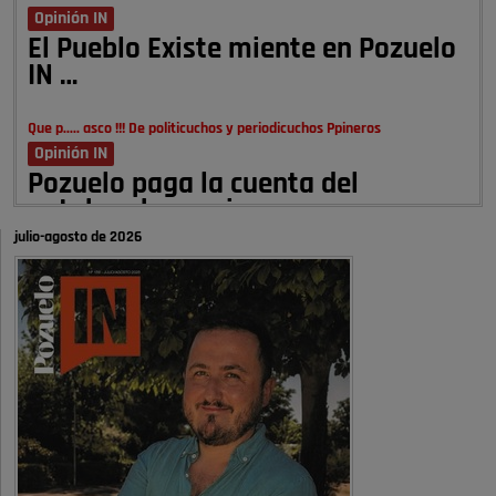
Opinión IN
El Pueblo Existe miente en Pozuelo
IN …
Que p..... asco !!! De politicuchos y periodicuchos Ppineros
Opinión IN
Pozuelo paga la cuenta del
autobombo: casi …
julio-agosto de 2026
Señora Alcaldesa Ud no ha vivido nunca en Pozuelo , pero yo si desde
hace más de 60 años , …
Pozuelo de Alarcón
Quejas por el deterioro de la
limpieza …
A ver si es posible que haya vivienda para familias con hijos y no
solamente jóvenes que no es tan …
Pozuelo de Alarcón