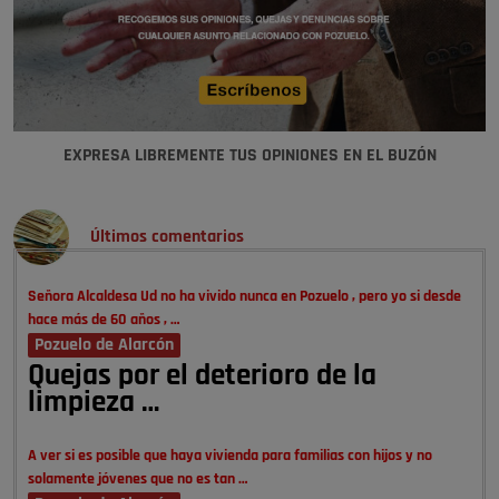
EXPRESA LIBREMENTE TUS OPINIONES EN EL BUZÓN
Últimos comentarios
Señora Alcaldesa Ud no ha vivido nunca en Pozuelo , pero yo si desde
hace más de 60 años , …
Pozuelo de Alarcón
Quejas por el deterioro de la
limpieza …
A ver si es posible que haya vivienda para familias con hijos y no
solamente jóvenes que no es tan …