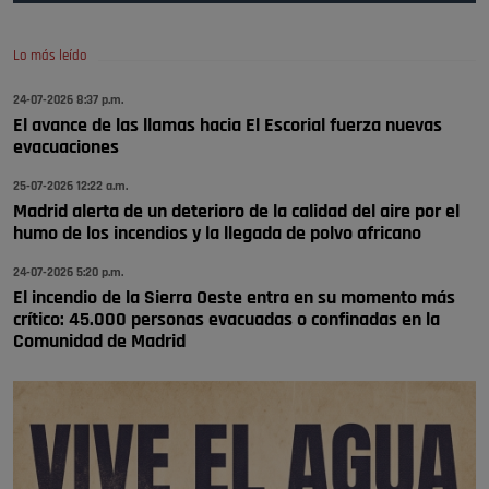
🔴 EXCLUSIVA | El comisario de la …
Lo más leído
Wayne Rooney era el comisario de pozuelo?
24-07-2026 8:37 p.m.
Pozuelo de Alarcón
El avance de las llamas hacia El Escorial fuerza nuevas
🔴 EXCLUSIVA | El comisario de la …
evacuaciones
25-07-2026 12:22 a.m.
Madrid alerta de un deterioro de la calidad del aire por el
humo de los incendios y la llegada de polvo africano
24-07-2026 5:20 p.m.
El incendio de la Sierra Oeste entra en su momento más
crítico: 45.000 personas evacuadas o confinadas en la
Comunidad de Madrid