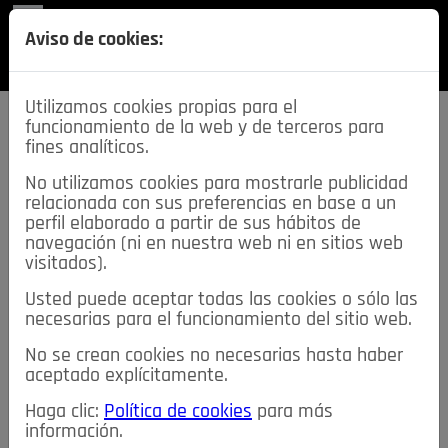
REVISTA
Aviso de cookies:
SECCIONES
Utilizamos cookies propias para el
funcionamiento de la web y de terceros para
fines analíticos.
No utilizamos cookies para mostrarle publicidad
relacionada con sus preferencias en base a un
descarga esta
perfil elaborado a partir de sus hábitos de
REVISTA
navegación (ni en nuestra web ni en sitios web
visitados).
Usted puede aceptar todas las cookies o sólo las
≡
NOTICIAS
necesarias para el funcionamiento del sitio web.
No se crean cookies no necesarias hasta haber
NOTICIAS
SERVICIOS DE INTERÉS
aceptado explícitamente.
TABLÓN DE ANUNCIOS
MIS ANUNCIOS
CONTACTO
Haga clic:
Política de cookies
para más
información.
NOSOTROS