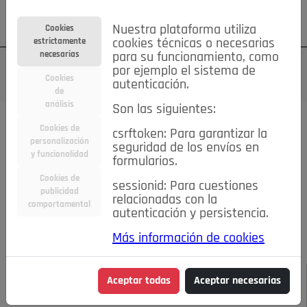
Su cuenta
Regístrese
¿Olvidó su contraseña?
Nuestra plataforma utiliza
Cookies
estrictamente
cookies técnicas o necesarias
necesarias
para su funcionamiento, como
por ejemplo el sistema de
Cookies
autenticación.
de
análisis
Son las siguientes:
Todas las noticias..
Cookies de
csrftoken: Para garantizar la
personalización
seguridad de los envíos en
#TePrestoMisOjos
Caridad
Ciencia&Tecnología
y funcionalidad
formularios.
Cultura
Deportes
Economía
Educación
Cookies de
Entretenimiento
España
Estilo de Vida
sessionid: Para cuestiones
publicidad
Internacional
Madrid
Opinión IN
Pozuelo de Alarcón
relacionadas con la
comportamental
autenticación y persistencia.
Pozuelo en imágenes
Salud
🔴 En Directo
Más información de cookies
JULIO-AGOSTO DE 2026
/
NOTICIAS
Hoy tendrán lugar
Aceptar todas
Aceptar necesarias