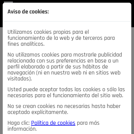
REVISTA
Aviso de cookies:
SECCIONES
Utilizamos cookies propias para el
funcionamiento de la web y de terceros para
fines analíticos.
No utilizamos cookies para mostrarle publicidad
relacionada con sus preferencias en base a un
descarga esta
perfil elaborado a partir de sus hábitos de
REVISTA
navegación (ni en nuestra web ni en sitios web
visitados).
Usted puede aceptar todas las cookies o sólo las
≡
NOTICIAS
necesarias para el funcionamiento del sitio web.
No se crean cookies no necesarias hasta haber
NOTICIAS
SERVICIOS DE INTERÉS
aceptado explícitamente.
TABLÓN DE ANUNCIOS
MIS ANUNCIOS
CONTACTO
Haga clic:
Política de cookies
para más
información.
NOSOTROS