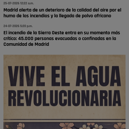
se va porke no tiene piscina 🤪🤪🤪
25-07-2026 12:22 a.m.
Pozuelo de Alarcón
Madrid alerta de un deterioro de la calidad del aire por el
humo de los incendios y la llegada de polvo africano
🔴 EXCLUSIVA | El comisario de la …
24-07-2026 5:20 p.m.
El incendio de la Sierra Oeste entra en su momento más
crítico: 45.000 personas evacuadas o confinadas en la
Comunidad de Madrid