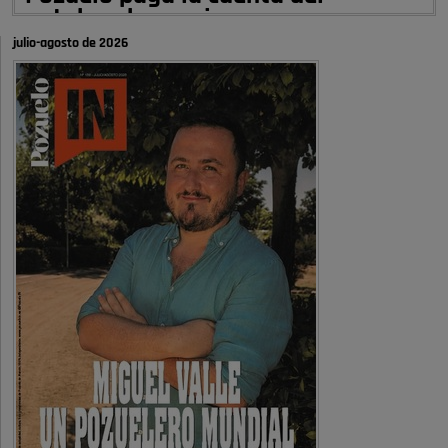
autobombo: casi …
julio-agosto de 2026
Señora Alcaldesa Ud no ha vivido nunca en Pozuelo , pero yo si desde
hace más de 60 años , …
Pozuelo de Alarcón
Quejas por el deterioro de la
limpieza …
A ver si es posible que haya vivienda para familias con hijos y no
solamente jóvenes que no es tan …
Pozuelo de Alarcón
Pozuelo desbloquea
definitivamente Huerta Grande: las
obras …
Donde pueden inscribirse las personas empadronados en Pozuelo para
la vivienda asequible .
Pozuelo de Alarcón