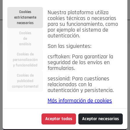
Su cuenta
Regístrese
¿Olvidó su contraseña?
Nuestra plataforma utiliza
Cookies
estrictamente
cookies técnicas o necesarias
necesarias
para su funcionamiento, como
por ejemplo el sistema de
Cookies
autenticación.
de
análisis
Son las siguientes:
Todas las noticias..
Cookies de
csrftoken: Para garantizar la
personalización
seguridad de los envíos en
#TePrestoMisOjos
Caridad
Ciencia&Tecnología
y funcionalidad
formularios.
Cultura
Deportes
Economía
Educación
Cookies de
Entretenimiento
España
Estilo de Vida
sessionid: Para cuestiones
publicidad
Internacional
Madrid
Opinión IN
Pozuelo de Alarcón
relacionadas con la
comportamental
autenticación y persistencia.
Pozuelo en imágenes
Salud
🔴 En Directo
Más información de cookies
JULIO-AGOSTO DE 2026
/
NOTICIAS
Aceptar todas
Aceptar necesarias
Escucha el audio de esta noticia: