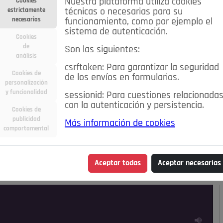
Nuestra plataforma utiliza cookies
Cookies
estrictamente
técnicas o necesarias para su
necesarias
funcionamiento, como por ejemplo el
sistema de autenticación.
Cookies
de
Son las siguientes:
análisis
csrftoken: Para garantizar la seguridad
Cookies de
de los envíos en formularios.
personalización
y funcionalidad
sessionid: Para cuestiones relacionada
con la autenticación y persistencia.
Cookies de
publicidad
Más información de cookies
ra
Deportes
Economía
Educación
comportamental
Madrid
Opinión IN
Pozuelo de Alarcón
Pozuelo en
Aceptar todas
Aceptar necesarias