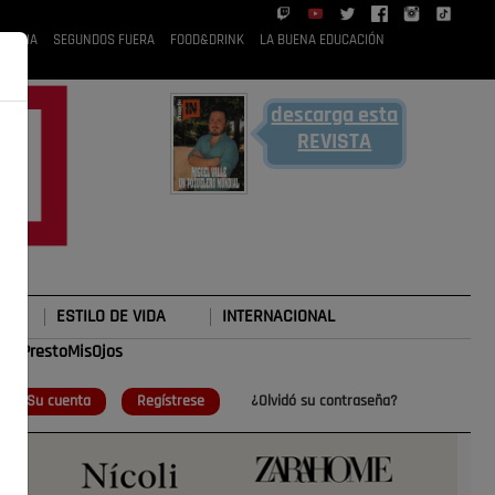
 RUBIA
SEGUNDOS FUERA
FOOD&DRINK
LA BUENA EDUCACIÓN
descarga esta
REVISTA
ESTILO DE VIDA
INTERNACIONAL
#TePrestoMisOjos
o
Su cuenta
Regístrese
¿Olvidó su contraseña?