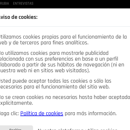
 RUBIA
ENTREVISTAS
LAS BUENAS MANERAS
LO QUE TE DIJE
SPLEEN DE POZUELO
CRÓNICAS DE UNA
viso de cookies:
tilizamos cookies propias para el funcionamiento de la
eb y de terceros para fines analíticos.
o utilizamos cookies para mostrarle publicidad
elacionada con sus preferencias en base a un perfil
laborado a partir de sus hábitos de navegación (ni en
uestra web ni en sitios web visitados).
sted puede aceptar todas las cookies o sólo las
DEPORTES
OPINIÓN IN
SALUD
🔴 EN DIRECTO
ecesarias para el funcionamiento del sitio web.
ia&Tecnología
Educación
Caridad
Pozuelo en imágenes
o se crean cookies no necesarias hasta haber aceptad
xplícitamente.
CIOS
MIS ANUNCIOS
CONTACTO
NOSOTROS
aga clic:
Política de cookies
para más información.