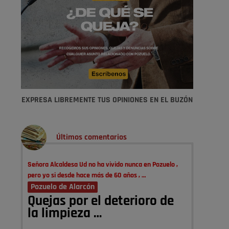
EXPRESA LIBREMENTE TUS OPINIONES EN EL BUZÓN
Últimos comentarios
Señora Alcaldesa Ud no ha vivido nunca en Pozuelo ,
pero yo si desde hace más de 60 años , …
Pozuelo de Alarcón
Quejas por el deterioro de
la limpieza …