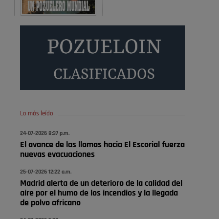
Será amigo de alguien importante...en el Congreso,
Senado, en la Policía o en la politica
Pozuelo de Alarcón
🔴 EXCLUSIVA | El comisario
de la …
😆Durán menos qué un caramelo en la puerta de un
colegio 🍬
Pozuelo de Alarcón
Lo más leído
🔴 EXCLUSIVA | El comisario
24-07-2026 8:37 p.m.
de la …
El avance de las llamas hacia El Escorial fuerza
nuevas evacuaciones
se va porke no tiene piscina 🤪🤪🤪
25-07-2026 12:22 a.m.
Pozuelo de Alarcón
Madrid alerta de un deterioro de la calidad del
🔴 EXCLUSIVA | El comisario
aire por el humo de los incendios y la llegada
de la …
de polvo africano