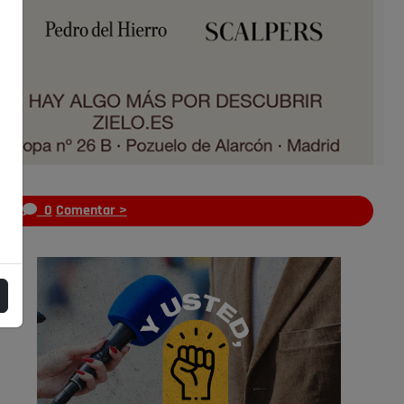
s
0
Comentar >