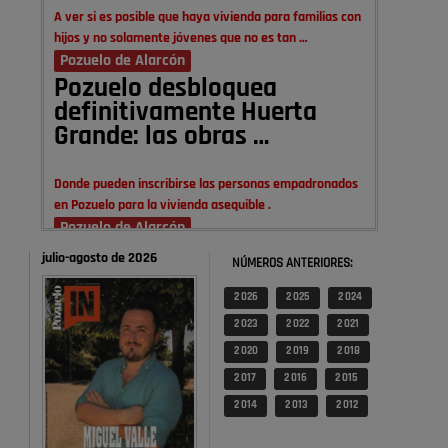
A ver si es posible que haya vivienda para familias con
hijos y no solamente jóvenes que no es tan …
Pozuelo de Alarcón
Pozuelo desbloquea
definitivamente Huerta
Grande: las obras …
Donde pueden inscribirse las personas empadronados
en Pozuelo para la vivienda asequible .
Pozuelo de Alarcón
Pozuelo desbloquea
julio-agosto de 2026
NÚMEROS ANTERIORES:
definitivamente Huerta
Grande: las obras …
2 026
2 025
2 024
2 023
2 022
2 021
También pienso que si no fuéramos tan sucios no haría
2 020
2 019
2 018
falta denunciar nada
2 017
2 016
2 015
Pozuelo de Alarcón
2 014
2 013
2 012
Quejas por el deterioro de
la limpieza …