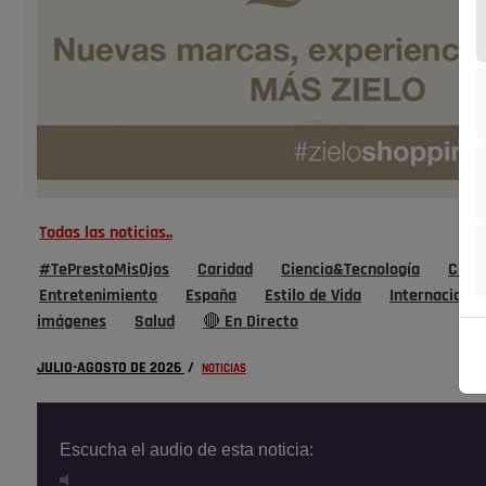
Todas las noticias..
#TePrestoMisOjos
Caridad
Ciencia&Tecnología
Cultu
Entretenimiento
España
Estilo de Vida
Internacional
imágenes
Salud
🔴 En Directo
JULIO-AGOSTO DE 2026
/
NOTICIAS
Escucha el audio de esta noticia: