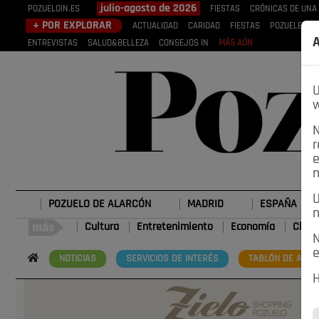
julio-agosto de 2026
POZUELOIN.ES
FIESTAS
CRÓNICAS DE UNA
+ POR EXPLORAR
ACTUALIDAD
CARIDAD
FIESTAS
POZUELEROS
A
ENTREVISTAS
SALUD&BELLEZA
CONSEJOS IN
MÁS AÚN
U
w
N
r
e
n
U
POZUELO DE ALARCÓN
MADRID
ESPAÑA
n
Cultura
Entretenimiento
Economía
Cienc
N
e
NOTICIAS
SERVICIOS DE INTERÉS
TABLÓN DE ANUN
H