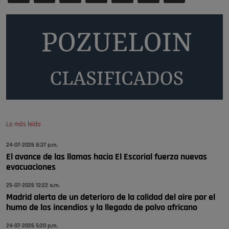
nada
Pozuelo de Alarcón
Quejas por el deterioro de la
limpieza …
Será amigo de alguien importante...en el Congreso, Senado, en la
Policía o en la politica
Pozuelo de Alarcón
🔴 EXCLUSIVA | El comisario de la …
Lo más leído
😆Durán menos qué un caramelo en la puerta de un colegio 🍬
Pozuelo de Alarcón
24-07-2026 8:37 p.m.
El avance de las llamas hacia El Escorial fuerza nuevas
🔴 EXCLUSIVA | El comisario de la …
evacuaciones
se va porke no tiene piscina 🤪🤪🤪
25-07-2026 12:22 a.m.
Pozuelo de Alarcón
Madrid alerta de un deterioro de la calidad del aire por el
humo de los incendios y la llegada de polvo africano
🔴 EXCLUSIVA | El comisario de la …
24-07-2026 5:20 p.m.