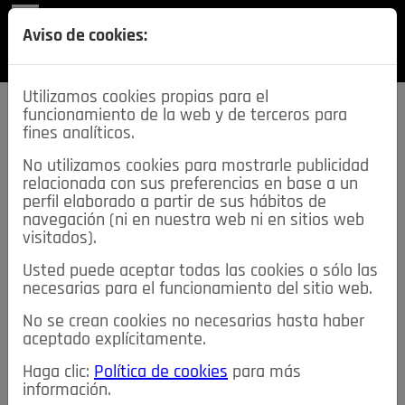
REVISTA
Aviso de cookies:
SECCIONES
Utilizamos cookies propias para el
funcionamiento de la web y de terceros para
fines analíticos.
No utilizamos cookies para mostrarle publicidad
relacionada con sus preferencias en base a un
descarga esta
perfil elaborado a partir de sus hábitos de
REVISTA
navegación (ni en nuestra web ni en sitios web
visitados).
Usted puede aceptar todas las cookies o sólo las
≡
NOTICIAS
necesarias para el funcionamiento del sitio web.
No se crean cookies no necesarias hasta haber
NOTICIAS
SERVICIOS DE INTERÉS
aceptado explícitamente.
TABLÓN DE ANUNCIOS
MIS ANUNCIOS
CONTACTO
Haga clic:
Política de cookies
para más
información.
NOSOTROS