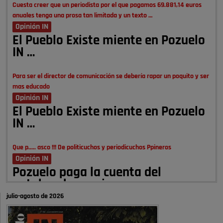
Cuesta creer que un periodista por el que pagamos 69.881,14 euros
anuales tenga una prosa tan limitada y un texto …
Opinión IN
El Pueblo Existe miente en Pozuelo
IN …
Para ser el director de comunicación se debería rapar un poquito y ser
mas educado
Opinión IN
El Pueblo Existe miente en Pozuelo
IN …
Que p..... asco !!! De politicuchos y periodicuchos Ppineros
Opinión IN
Pozuelo paga la cuenta del
autobombo: casi …
julio-agosto de 2026
Señora Alcaldesa Ud no ha vivido nunca en Pozuelo , pero yo si desde
hace más de 60 años , …