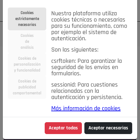
Su cuenta
Regístrese
¿Olvidó su contraseña?
Nuestra plataforma utiliza
Cookies
estrictamente
cookies técnicas o necesarias
necesarias
para su funcionamiento, como
por ejemplo el sistema de
Cookies
autenticación.
de
análisis
Son las siguientes:
Todas las noticias..
Cookies de
csrftoken: Para garantizar la
personalización
seguridad de los envíos en
#TePrestoMisOjos
Caridad
Ciencia&Tecnología
y funcionalidad
formularios.
Cultura
Deportes
Economía
Educación
Cookies de
Entretenimiento
España
Estilo de Vida
sessionid: Para cuestiones
publicidad
Internacional
Madrid
Opinión IN
Pozuelo de Alarcón
relacionadas con la
comportamental
autenticación y persistencia.
Pozuelo en imágenes
Salud
🔴 En Directo
Más información de cookies
JULIO-AGOSTO DE 2026
/
NOTICIAS
Aceptar todas
Aceptar necesarias
Escucha el audio de esta noticia: