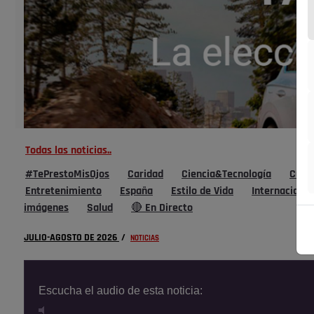
Todas las noticias..
#TePrestoMisOjos
Caridad
Ciencia&Tecnología
Cultu
Entretenimiento
España
Estilo de Vida
Internacional
imágenes
Salud
🔴 En Directo
JULIO-AGOSTO DE 2026
/
NOTICIAS
Escucha el audio de esta noticia: