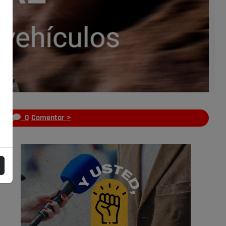
s
0
Comentar >