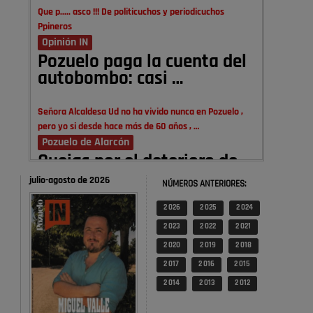
Que p..... asco !!! De politicuchos y periodicuchos
Ppineros
Opinión IN
Pozuelo paga la cuenta del
autobombo: casi …
Señora Alcaldesa Ud no ha vivido nunca en Pozuelo ,
pero yo si desde hace más de 60 años , …
Pozuelo de Alarcón
Quejas por el deterioro de
la limpieza …
julio-agosto de 2026
NÚMEROS ANTERIORES:
2 026
2 025
2 024
A ver si es posible que haya vivienda para familias con
hijos y no solamente jóvenes que no es tan …
2 023
2 022
2 021
Pozuelo de Alarcón
2 020
2 019
2 018
Pozuelo desbloquea
2 017
2 016
2 015
definitivamente Huerta
2 014
2 013
2 012
Grande: las obras …