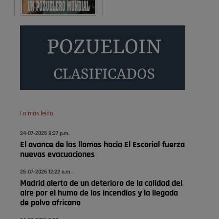
Donde pueden inscribirse las personas empadronados
en Pozuelo para la vivienda asequible .
Pozuelo de Alarcón
Pozuelo desbloquea
definitivamente Huerta
Grande: las obras …
También pienso que si no fuéramos tan sucios no haría
falta denunciar nada
Pozuelo de Alarcón
Lo más leído
Quejas por el deterioro de
24-07-2026 8:37 p.m.
la limpieza …
El avance de las llamas hacia El Escorial fuerza
nuevas evacuaciones
Será amigo de alguien importante...en el Congreso,
Senado, en la Policía o en la politica
25-07-2026 12:22 a.m.
Madrid alerta de un deterioro de la calidad del
Pozuelo de Alarcón
aire por el humo de los incendios y la llegada
🔴 EXCLUSIVA | El comisario
de polvo africano
de la …