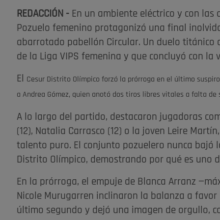
REDACCIÓN -
En un ambiente eléctrico y con las
Pozuelo femenino protagonizó una final inolvidab
abarrotado pabellón Circular. Un duelo titánico
de la Liga VIPS femenina y que concluyó con la v
El
Cesur Distrito Olímpico
forzó la prórroga en el último suspir
a Andrea Gómez, quien anotó dos tiros libres vitales a falta de
A lo largo del partido, destacaron jugadoras com
(12), Natalia Carrasco (12) o la joven Leire Martí
talento puro. El conjunto pozuelero nunca bajó l
Distrito Olímpico, demostrando por qué es uno d
En la prórroga, el empuje de Blanca Arranz —má
Nicole Murugarren inclinaron la balanza a favor d
último segundo y dejó una imagen de orgullo, c