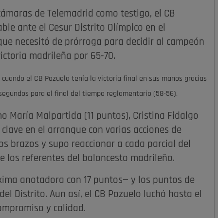
 cámaras de Telemadrid como testigo, el CB
le ante el Cesur Distrito Olímpico en el
 que necesitó de prórroga para decidir al campeón
ictoria madrileña por 65-70.
o cuando el
CB Pozuelo tenía la victoria final en sus manos gracias
 segundos para el final del tiempo reglamentario (58-56).
o María Malpartida (11 puntos), Cristina Fidalgo
n, clave en el arranque con varias acciones de
os brazos y supo reaccionar a cada parcial del
e los referentes del baloncesto madrileño.
xima anotadora con 17 puntos— y los puntos de
el Distrito. Aun así, el CB Pozuelo luchó hasta el
ompromiso y calidad.