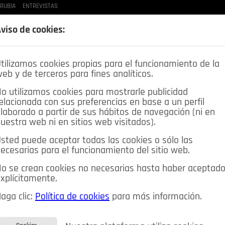
 RUBIA
ENTREVISTAS
LAS BUENAS MANERAS
LO QUE TE DIJE
SPLEEN DE POZUELO
CRÓNICAS DE UNA
viso de cookies:
tilizamos cookies propias para el funcionamiento de la
eb y de terceros para fines analíticos.
o utilizamos cookies para mostrarle publicidad
elacionada con sus preferencias en base a un perfil
laborado a partir de sus hábitos de navegación (ni en
uestra web ni en sitios web visitados).
sted puede aceptar todas las cookies o sólo las
DEPORTES
OPINIÓN IN
SALUD
🔴 EN DIRECTO
ecesarias para el funcionamiento del sitio web.
ia&Tecnología
Educación
Caridad
Pozuelo en imágenes
o se crean cookies no necesarias hasta haber aceptad
xplícitamente.
CIOS
MIS ANUNCIOS
CONTACTO
NOSOTROS
aga clic:
Política de cookies
para más información.