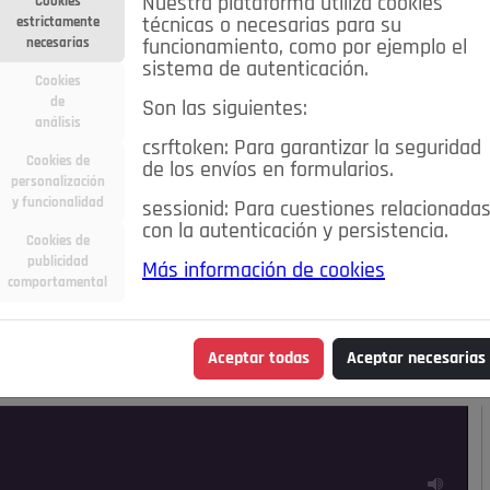
Nuestra plataforma utiliza cookies
Cookies
estrictamente
técnicas o necesarias para su
necesarias
funcionamiento, como por ejemplo el
sistema de autenticación.
Cookies
de
Son las siguientes:
análisis
csrftoken: Para garantizar la seguridad
Cookies de
de los envíos en formularios.
personalización
y funcionalidad
sessionid: Para cuestiones relacionada
con la autenticación y persistencia.
Cookies de
publicidad
Más información de cookies
ra
Deportes
Economía
Educación
comportamental
Madrid
Opinión IN
Pozuelo de Alarcón
Pozuelo en
Aceptar todas
Aceptar necesarias