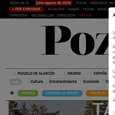
julio-agosto de 2026
POZUELOIN.ES
FIESTAS
CRÓNICAS DE UNA
+ POR EXPLORAR
ACTUALIDAD
CARIDAD
FIESTAS
POZUELEROS
A
ENTREVISTAS
SALUD&BELLEZA
CONSEJOS IN
MÁS AÚN
U
w
N
r
e
n
U
POZUELO DE ALARCÓN
MADRID
ESPAÑA
n
Cultura
Entretenimiento
Economía
Cienc
N
e
NOTICIAS
SERVICIOS DE INTERÉS
TABLÓN DE ANUN
H