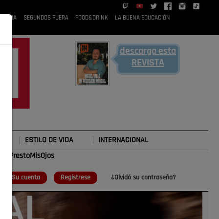
 RUBIA
SEGUNDOS FUERA
FOOD&DRINK
LA BUENA EDUCACIÓN
descarga esta
REVISTA
ESTILO DE VIDA
INTERNACIONAL
#TePrestoMisOjos
o
Su cuenta
Regístrese
¿Olvidó su contraseña?