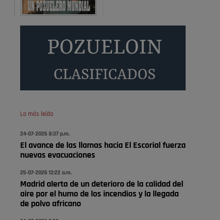
Será amigo de alguien importante...en el Congreso,
Senado, en la Policía o en la politica
Pozuelo de Alarcón
🔴 EXCLUSIVA | El comisario
de la …
😆Durán menos qué un caramelo en la puerta de un
colegio 🍬
Pozuelo de Alarcón
Lo más leído
🔴 EXCLUSIVA | El comisario
24-07-2026 8:37 p.m.
de la …
El avance de las llamas hacia El Escorial fuerza
nuevas evacuaciones
se va porke no tiene piscina 🤪🤪🤪
25-07-2026 12:22 a.m.
Pozuelo de Alarcón
Madrid alerta de un deterioro de la calidad del
🔴 EXCLUSIVA | El comisario
aire por el humo de los incendios y la llegada
de la …
de polvo africano