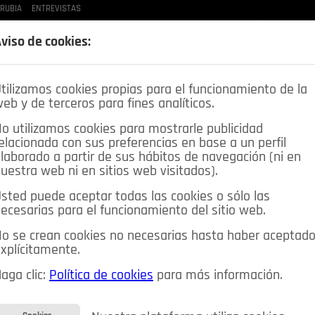
 RUBIA
ENTREVISTAS
LAS BUENAS MANERAS
LO QUE TE DIJE
SPLEEN DE POZUELO
CRÓNICAS DE UNA
viso de cookies:
tilizamos cookies propias para el funcionamiento de la
eb y de terceros para fines analíticos.
o utilizamos cookies para mostrarle publicidad
elacionada con sus preferencias en base a un perfil
laborado a partir de sus hábitos de navegación (ni en
uestra web ni en sitios web visitados).
sted puede aceptar todas las cookies o sólo las
DEPORTES
OPINIÓN IN
SALUD
🔴 EN DIRECTO
ecesarias para el funcionamiento del sitio web.
ia&Tecnología
Educación
Caridad
Pozuelo en imágenes
o se crean cookies no necesarias hasta haber aceptad
xplícitamente.
CIOS
MIS ANUNCIOS
CONTACTO
NOSOTROS
aga clic:
Política de cookies
para más información.