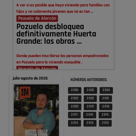
A ver si es posible que haya vivienda para familias con
hijos y no solamente jóvenes que no es tan …
Pozuelo de Alarcón
Pozuelo desbloquea
definitivamente Huerta
Grande: las obras …
Donde pueden inscribirse las personas empadronados
en Pozuelo para la vivienda asequible .
Pozuelo de Alarcón
Pozuelo desbloquea
julio-agosto de 2026
NÚMEROS ANTERIORES:
definitivamente Huerta
Grande: las obras …
2 026
2 025
2 024
2 023
2 022
2 021
También pienso que si no fuéramos tan sucios no haría
2 020
2 019
2 018
falta denunciar nada
2 017
2 016
2 015
Pozuelo de Alarcón
2 014
2 013
2 012
Quejas por el deterioro de
la limpieza …