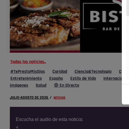
Todas las noticias..
#TePrestoMisOjos
Caridad
Ciencia&Tecnología
Cultu
Entretenimiento
España
Estilo de Vida
Internacional
imágenes
Salud
🔴 En Directo
JULIO-AGOSTO DE 2026
/
NOTICIAS
Escucha el audio de esta noticia: