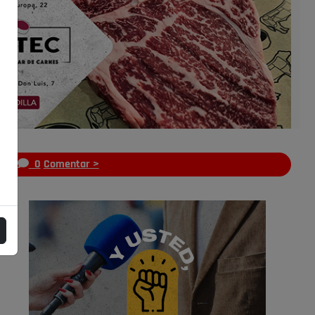
s
0
Comentar >