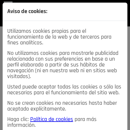
REVISTA
Aviso de cookies:
SECCIONES
Utilizamos cookies propias para el
funcionamiento de la web y de terceros para
fines analíticos.
No utilizamos cookies para mostrarle publicidad
relacionada con sus preferencias en base a un
descarga esta
perfil elaborado a partir de sus hábitos de
REVISTA
navegación (ni en nuestra web ni en sitios web
visitados).
Usted puede aceptar todas las cookies o sólo las
≡
NOTICIAS
necesarias para el funcionamiento del sitio web.
No se crean cookies no necesarias hasta haber
NOTICIAS
SERVICIOS DE INTERÉS
aceptado explícitamente.
TABLÓN DE ANUNCIOS
MIS ANUNCIOS
CONTACTO
Haga clic:
Política de cookies
para más
información.
NOSOTROS