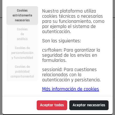
Su cuenta
Regístrese
¿Olvidó su contraseña?
Nuestra plataforma utiliza
Cookies
estrictamente
cookies técnicas o necesarias
necesarias
para su funcionamiento, como
por ejemplo el sistema de
Cookies
autenticación.
de
análisis
Son las siguientes:
Todas las noticias..
Cookies de
csrftoken: Para garantizar la
personalización
seguridad de los envíos en
#TePrestoMisOjos
Caridad
Ciencia&Tecnología
y funcionalidad
formularios.
Cultura
Deportes
Economía
Educación
Cookies de
Entretenimiento
España
Estilo de Vida
sessionid: Para cuestiones
publicidad
Internacional
Madrid
Opinión IN
Pozuelo de Alarcón
relacionadas con la
comportamental
autenticación y persistencia.
Pozuelo en imágenes
Salud
🔴 En Directo
Más información de cookies
JULIO-AGOSTO DE 2026
/
NOTICIAS
Aceptar todas
Aceptar necesarias
Escucha el audio de esta noticia: