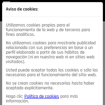
REVISTA
Aviso de cookies:
SECCIONES
Utilizamos cookies propias para el
funcionamiento de la web y de terceros para
fines analíticos.
No utilizamos cookies para mostrarle publicidad
relacionada con sus preferencias en base a un
descarga esta
perfil elaborado a partir de sus hábitos de
REVISTA
navegación (ni en nuestra web ni en sitios web
visitados).
Usted puede aceptar todas las cookies o sólo las
≡
NOTICIAS
necesarias para el funcionamiento del sitio web.
No se crean cookies no necesarias hasta haber
NOTICIAS
SERVICIOS DE INTERÉS
aceptado explícitamente.
TABLÓN DE ANUNCIOS
MIS ANUNCIOS
CONTACTO
Haga clic:
Política de cookies
para más
información.
NOSOTROS