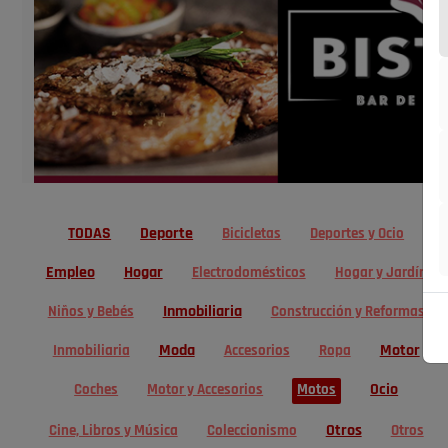
TODAS
Deporte
Bicicletas
Deportes y Ocio
Empleo
Hogar
Electrodomésticos
Hogar y Jardín
Inmobiliaria
Niños y Bebés
Construcción y Reformas
Moda
Motor
Inmobiliaria
Accesorios
Ropa
Ocio
Coches
Motor y Accesorios
Motos
Otros
Cine, Libros y Música
Coleccionismo
Otros