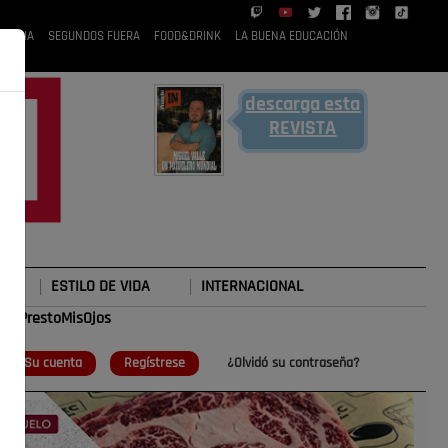
 RUBIA
SEGUNDOS FUERA
FOOD&DRINK
LA BUENA EDUCACIÓN
descarga esta
REVISTA
ESTILO DE VIDA
INTERNACIONAL
#TePrestoMisOjos
o
Su cuenta
Regístrese
¿Olvidó su contraseña?