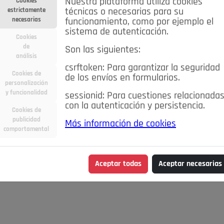
Nuestra plataforma utiliza cookies
Cookies
estrictamente
técnicas o necesarias para su
necesarias
funcionamiento, como por ejemplo el
sistema de autenticación.
Cookies
de
Son las siguientes:
análisis
csrftoken: Para garantizar la seguridad
Cookies de
de los envíos en formularios.
personalización
y funcionalidad
sessionid: Para cuestiones relacionada
con la autenticación y persistencia.
Cookies de
publicidad
Más información de cookies
comportamental
Aceptar todas
Aceptar necesarias