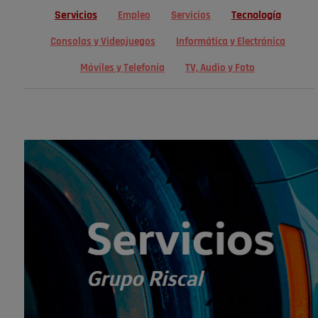
Servicios
Tecnología
Empleo
Servicios
Consolas y Videojuegos
Informática y Electrónica
Móviles y Telefonía
TV, Audio y Foto