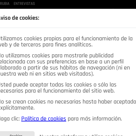
 RUBIA
ENTREVISTAS
LAS BUENAS MANERAS
LO QUE TE DIJE
SPLEEN DE POZUELO
CRÓNICAS DE UNA
viso de cookies:
tilizamos cookies propias para el funcionamiento de la
eb y de terceros para fines analíticos.
o utilizamos cookies para mostrarle publicidad
elacionada con sus preferencias en base a un perfil
laborado a partir de sus hábitos de navegación (ni en
uestra web ni en sitios web visitados).
sted puede aceptar todas las cookies o sólo las
DEPORTES
OPINIÓN IN
SALUD
🔴 EN DIRECTO
ecesarias para el funcionamiento del sitio web.
ia&Tecnología
Educación
Caridad
Pozuelo en imágenes
o se crean cookies no necesarias hasta haber aceptad
xplícitamente.
CIOS
MIS ANUNCIOS
CONTACTO
NOSOTROS
aga clic:
Política de cookies
para más información.