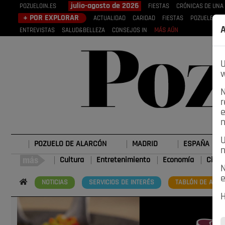
julio-agosto de 2026
POZUELOIN.ES
FIESTAS
CRÓNICAS DE UNA
+ POR EXPLORAR
ACTUALIDAD
CARIDAD
FIESTAS
POZUELEROS
A
ENTREVISTAS
SALUD&BELLEZA
CONSEJOS IN
MÁS AÚN
U
w
N
r
e
n
U
POZUELO DE ALARCÓN
MADRID
ESPAÑA
n
Cultura
Entretenimiento
Economía
Cienc
N
e
NOTICIAS
SERVICIOS DE INTERÉS
TABLÓN DE ANUN
H