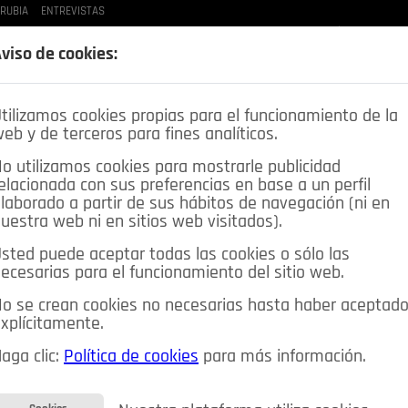
 RUBIA
ENTREVISTAS
LAS BUENAS MANERAS
LO QUE TE DIJE
SPLEEN DE POZUELO
CRÓNICAS DE UNA
viso de cookies:
tilizamos cookies propias para el funcionamiento de la
eb y de terceros para fines analíticos.
o utilizamos cookies para mostrarle publicidad
elacionada con sus preferencias en base a un perfil
laborado a partir de sus hábitos de navegación (ni en
uestra web ni en sitios web visitados).
sted puede aceptar todas las cookies o sólo las
DEPORTES
OPINIÓN IN
SALUD
🔴 EN DIRECTO
ecesarias para el funcionamiento del sitio web.
ia&Tecnología
Educación
Caridad
Pozuelo en imágenes
o se crean cookies no necesarias hasta haber aceptad
xplícitamente.
CIOS
MIS ANUNCIOS
CONTACTO
NOSOTROS
aga clic:
Política de cookies
para más información.