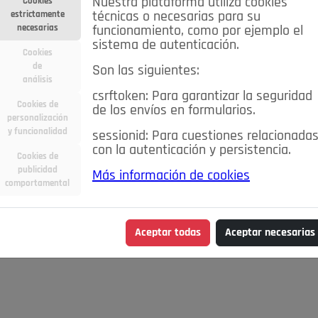
Nuestra plataforma utiliza cookies
Cookies
estrictamente
técnicas o necesarias para su
necesarias
funcionamiento, como por ejemplo el
sistema de autenticación.
Cookies
de
Son las siguientes:
análisis
csrftoken: Para garantizar la seguridad
Cookies de
de los envíos en formularios.
personalización
y funcionalidad
sessionid: Para cuestiones relacionada
con la autenticación y persistencia.
Cookies de
publicidad
Más información de cookies
comportamental
Aceptar todas
Aceptar necesarias