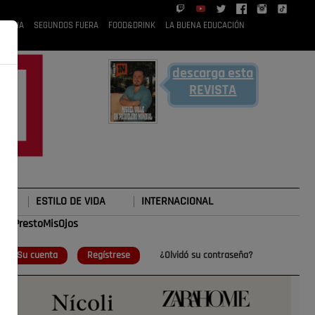
 RUBIA
SEGUNDOS FUERA
FOOD&DRINK
LA BUENA EDUCACIÓN
descarga esta
REVISTA
ESTILO DE VIDA
INTERNACIONAL
#TePrestoMisOjos
o
Su cuenta
Regístrese
¿Olvidó su contraseña?