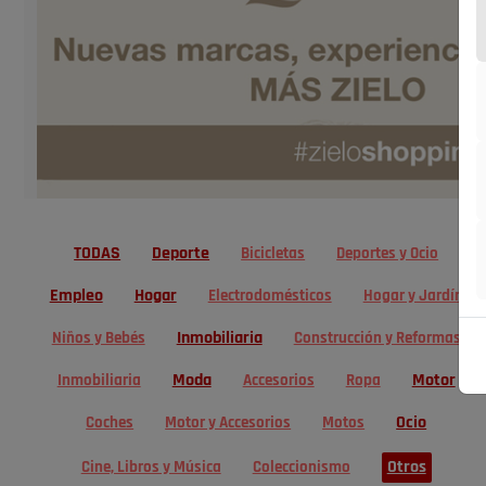
TODAS
Deporte
Bicicletas
Deportes y Ocio
Empleo
Hogar
Electrodomésticos
Hogar y Jardín
Inmobiliaria
Niños y Bebés
Construcción y Reformas
Moda
Motor
Inmobiliaria
Accesorios
Ropa
Ocio
Coches
Motor y Accesorios
Motos
Otros
Cine, Libros y Música
Coleccionismo