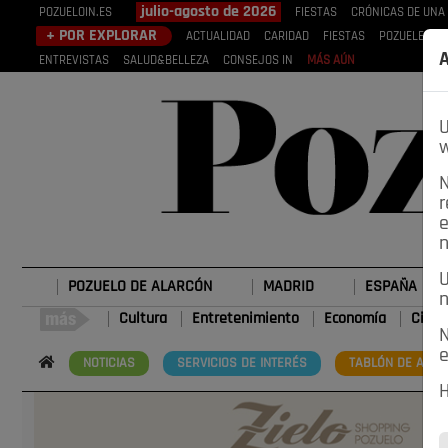
julio-agosto de 2026
POZUELOIN.ES
FIESTAS
CRÓNICAS DE UNA
+ POR EXPLORAR
ACTUALIDAD
CARIDAD
FIESTAS
POZUELEROS
A
ENTREVISTAS
SALUD&BELLEZA
CONSEJOS IN
MÁS AÚN
U
w
N
r
e
n
U
POZUELO DE ALARCÓN
MADRID
ESPAÑA
n
Cultura
Entretenimiento
Economía
Cienc
N
e
NOTICIAS
SERVICIOS DE INTERÉS
TABLÓN DE ANUN
H