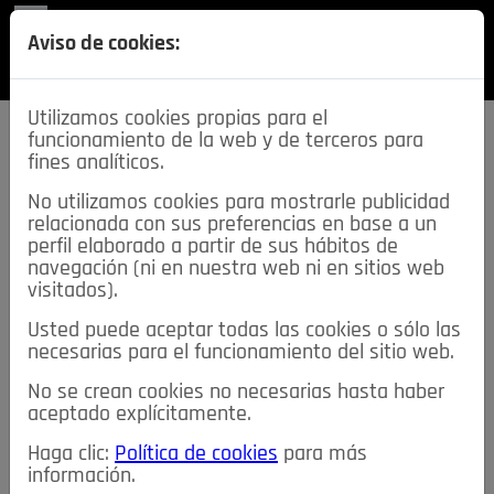
REVISTA
Aviso de cookies:
SECCIONES
Utilizamos cookies propias para el
funcionamiento de la web y de terceros para
fines analíticos.
No utilizamos cookies para mostrarle publicidad
relacionada con sus preferencias en base a un
descarga esta
perfil elaborado a partir de sus hábitos de
REVISTA
navegación (ni en nuestra web ni en sitios web
visitados).
Usted puede aceptar todas las cookies o sólo las
≡
NOTICIAS
necesarias para el funcionamiento del sitio web.
No se crean cookies no necesarias hasta haber
NOTICIAS
SERVICIOS DE INTERÉS
aceptado explícitamente.
TABLÓN DE ANUNCIOS
MIS ANUNCIOS
CONTACTO
Haga clic:
Política de cookies
para más
información.
NOSOTROS