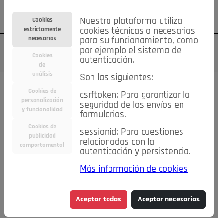
Su cuenta
Regístrese
¿Olvidó su contraseña?
Nuestra plataforma utiliza
Cookies
estrictamente
cookies técnicas o necesarias
necesarias
para su funcionamiento, como
por ejemplo el sistema de
Cookies
autenticación.
de
análisis
Son las siguientes:
Cookies de
csrftoken: Para garantizar la
TODAS
Deporte
Bicicletas
Deportes y Ocio
personalización
seguridad de los envíos en
y funcionalidad
formularios.
Empleo
Hogar
Electrodomésticos
Hogar y Jardín
Cookies de
sessionid: Para cuestiones
Inmobiliaria
Niños y Bebés
Construcción y Reformas
publicidad
relacionadas con la
comportamental
autenticación y persistencia.
Moda
Motor
Inmobiliaria
Accesorios
Ropa
Más información de cookies
Ocio
Coches
Motor y Accesorios
Motos
Otros
Cine, Libros y Música
Coleccionismo
Otros
Aceptar todas
Aceptar necesarias
Servicios
Tecnología
Empleo
Servicios