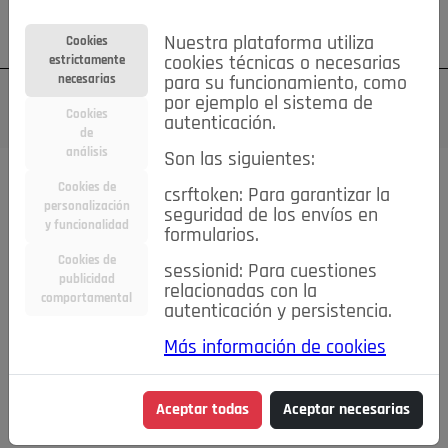
Su cuenta
Regístrese
¿Olvidó su contraseña?
Nuestra plataforma utiliza
Cookies
estrictamente
cookies técnicas o necesarias
necesarias
para su funcionamiento, como
por ejemplo el sistema de
Cookies
autenticación.
de
análisis
Son las siguientes:
Cookies de
csrftoken: Para garantizar la
TODAS
Deporte
Bicicletas
Deportes y Ocio
personalización
seguridad de los envíos en
y funcionalidad
formularios.
Empleo
Hogar
Electrodomésticos
Hogar y Jardín
Cookies de
sessionid: Para cuestiones
Inmobiliaria
Niños y Bebés
Construcción y Reformas
publicidad
relacionadas con la
comportamental
autenticación y persistencia.
Moda
Motor
Inmobiliaria
Accesorios
Ropa
Más información de cookies
Ocio
Coches
Motor y Accesorios
Motos
Otros
Cine, Libros y Música
Coleccionismo
Otros
Aceptar todas
Aceptar necesarias
Servicios
Tecnología
Empleo
Servicios