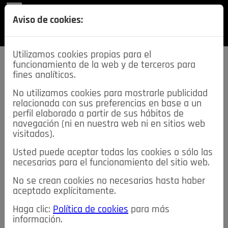
REVISTA
Aviso de cookies:
SECCIONES
Utilizamos cookies propias para el
funcionamiento de la web y de terceros para
fines analíticos.
No utilizamos cookies para mostrarle publicidad
relacionada con sus preferencias en base a un
descarga esta
perfil elaborado a partir de sus hábitos de
REVISTA
navegación (ni en nuestra web ni en sitios web
visitados).
Usted puede aceptar todas las cookies o sólo las
≡
NOTICIAS
necesarias para el funcionamiento del sitio web.
No se crean cookies no necesarias hasta haber
NOTICIAS
SERVICIOS DE INTERÉS
aceptado explícitamente.
TABLÓN DE ANUNCIOS
MIS ANUNCIOS
CONTACTO
Haga clic:
Política de cookies
para más
información.
NOSOTROS