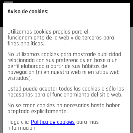
REVISTA
Aviso de cookies:
SECCIONES
Utilizamos cookies propias para el
funcionamiento de la web y de terceros para
fines analíticos.
No utilizamos cookies para mostrarle publicidad
relacionada con sus preferencias en base a un
descarga esta
perfil elaborado a partir de sus hábitos de
REVISTA
navegación (ni en nuestra web ni en sitios web
visitados).
Usted puede aceptar todas las cookies o sólo las
≡
NOTICIAS
necesarias para el funcionamiento del sitio web.
No se crean cookies no necesarias hasta haber
NOTICIAS
SERVICIOS DE INTERÉS
aceptado explícitamente.
TABLÓN DE ANUNCIOS
MIS ANUNCIOS
CONTACTO
Haga clic:
Política de cookies
para más
información.
NOSOTROS