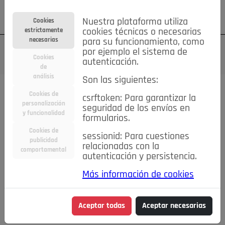
Su cuenta
Regístrese
¿Olvidó su contraseña?
Nuestra plataforma utiliza
Cookies
estrictamente
cookies técnicas o necesarias
necesarias
para su funcionamiento, como
por ejemplo el sistema de
Cookies
autenticación.
de
análisis
Son las siguientes:
Cookies de
csrftoken: Para garantizar la
TODAS
Deporte
Bicicletas
Deportes y Ocio
personalización
seguridad de los envíos en
y funcionalidad
formularios.
Empleo
Hogar
Electrodomésticos
Hogar y Jardín
Cookies de
sessionid: Para cuestiones
Inmobiliaria
Niños y Bebés
Construcción y Reformas
publicidad
relacionadas con la
comportamental
autenticación y persistencia.
Moda
Motor
Inmobiliaria
Accesorios
Ropa
Más información de cookies
Ocio
Coches
Motor y Accesorios
Motos
Otros
Cine, Libros y Música
Coleccionismo
Otros
Aceptar todas
Aceptar necesarias
Servicios
Tecnología
Empleo
Servicios