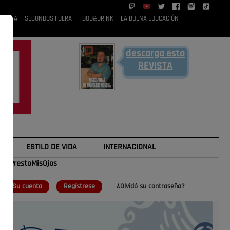
 RUBIA
SEGUNDOS FUERA
FOOD&DRINK
LA BUENA EDUCACIÓN
descarga esta
REVISTA
ESTILO DE VIDA
INTERNACIONAL
#TePrestoMisOjos
o
Su cuenta
Regístrese
¿Olvidó su contraseña?