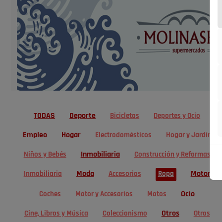
TODAS
Deporte
Bicicletas
Deportes y Ocio
Empleo
Hogar
Electrodomésticos
Hogar y Jardín
Inmobiliaria
Niños y Bebés
Construcción y Reformas
Moda
Motor
Inmobiliaria
Accesorios
Ropa
Ocio
Coches
Motor y Accesorios
Motos
Otros
Cine, Libros y Música
Coleccionismo
Otros