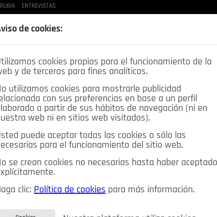
 RUBIA
ENTREVISTAS
LAS BUENAS MANERAS
LO QUE TE DIJE
SPLEEN DE POZUELO
CRÓNICAS DE UNA
viso de cookies:
tilizamos cookies propias para el funcionamiento de la
eb y de terceros para fines analíticos.
o utilizamos cookies para mostrarle publicidad
elacionada con sus preferencias en base a un perfil
laborado a partir de sus hábitos de navegación (ni en
uestra web ni en sitios web visitados).
sted puede aceptar todas las cookies o sólo las
DEPORTES
OPINIÓN IN
SALUD
🔴 EN DIRECTO
ecesarias para el funcionamiento del sitio web.
ia&Tecnología
Educación
Caridad
Pozuelo en imágenes
o se crean cookies no necesarias hasta haber aceptad
xplícitamente.
CIOS
MIS ANUNCIOS
CONTACTO
NOSOTROS
aga clic:
Política de cookies
para más información.