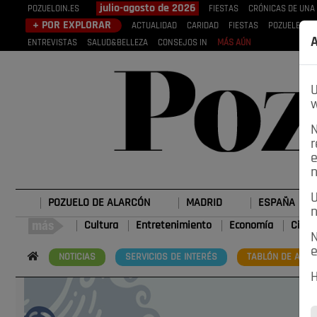
julio-agosto de 2026
POZUELOIN.ES
FIESTAS
CRÓNICAS DE UNA
+ POR EXPLORAR
ACTUALIDAD
CARIDAD
FIESTAS
POZUELEROS
A
ENTREVISTAS
SALUD&BELLEZA
CONSEJOS IN
MÁS AÚN
U
w
N
r
e
n
U
POZUELO DE ALARCÓN
MADRID
ESPAÑA
n
Cultura
Entretenimiento
Economía
Cienc
N
e
NOTICIAS
SERVICIOS DE INTERÉS
TABLÓN DE ANUN
H