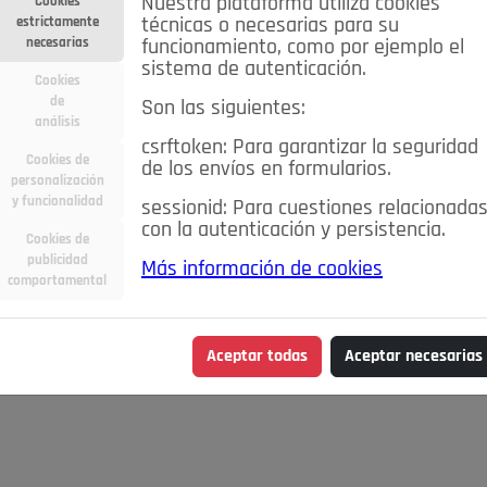
Nuestra plataforma utiliza cookies
Cookies
estrictamente
técnicas o necesarias para su
necesarias
funcionamiento, como por ejemplo el
sistema de autenticación.
Cookies
de
Son las siguientes:
análisis
csrftoken: Para garantizar la seguridad
Cookies de
de los envíos en formularios.
personalización
y funcionalidad
sessionid: Para cuestiones relacionada
con la autenticación y persistencia.
Cookies de
publicidad
Más información de cookies
comportamental
Aceptar todas
Aceptar necesarias